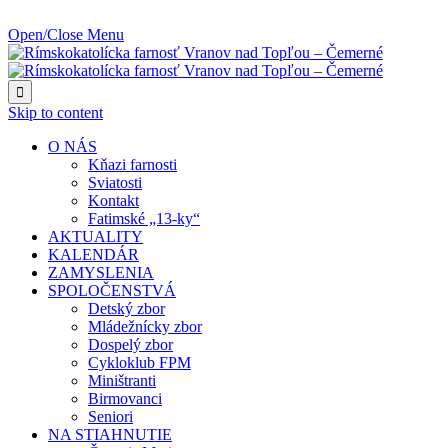
NAJBLIŽŠIA UDALOSŤ O:
Open/Close Menu

Skip to content
O NÁS
Kňazi farnosti
Sviatosti
Kontakt
Fatimské „13-ky“
AKTUALITY
KALENDÁR
ZAMYSLENIA
SPOLOČENSTVÁ
Detský zbor
Mládežnícky zbor
Dospelý zbor
Cykloklub FPM
Miništranti
Birmovanci
Seniori
NA STIAHNUTIE