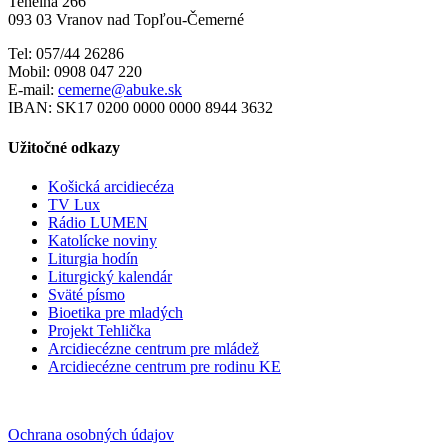
Tehelná 266
093 03 Vranov nad Topľou-Čemerné
Tel: 057/44 26286
Mobil: 0908 047 220
E-mail:
cemerne@abuke.sk
IBAN: SK17 0200 0000 0000 8944 3632
Užitočné odkazy
Košická arcidiecéza
TV Lux
Rádio LUMEN
Katolícke noviny
Liturgia hodín
Liturgický kalendár
Sväté písmo
Bioetika pre mladých
Projekt Tehlička
Arcidiecézne centrum pre mládež
Arcidiecézne centrum pre rodinu KE
Ochrana osobných údajov