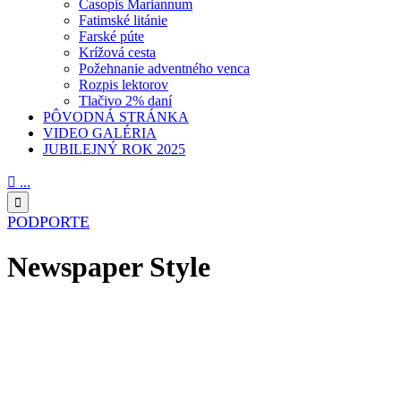
Časopis Mariannum
Fatimské litánie
Farské púte
Krížová cesta
Požehnanie adventného venca
Rozpis lektorov
Tlačivo 2% daní
PÔVODNÁ STRÁNKA
VIDEO GALÉRIA
JUBILEJNÝ ROK 2025

...

PODPORTE
Newspaper Style