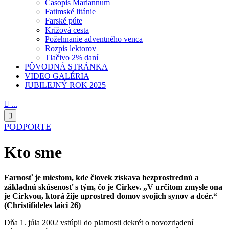
Časopis Mariannum
Fatimské litánie
Farské púte
Krížová cesta
Požehnanie adventného venca
Rozpis lektorov
Tlačivo 2% daní
PÔVODNÁ STRÁNKA
VIDEO GALÉRIA
JUBILEJNÝ ROK 2025

...

PODPORTE
Kto sme
Farnosť je miestom, kde človek získava bezprostrednú a
základnú skúsenosť s tým, čo je Cirkev. „V určitom zmysle ona
je Cirkvou, ktorá žije uprostred domov svojich synov a dcér.“
(Christifideles laici 26)
Dňa 1. júla 2002 vstúpil do platnosti dekrét o novozriadení