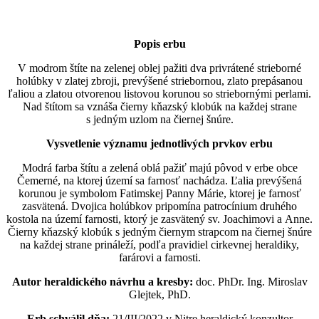
Popis erbu
V modrom štíte na zelenej oblej pažiti dva privrátené strieborné
holúbky v zlatej zbroji, prevýšené striebornou, zlato prepásanou
ľaliou a zlatou otvorenou listovou korunou so striebornými perlami.
Nad štítom sa vznáša čierny kňazský klobúk na každej strane
s jedným uzlom na čiernej šnúre.
Vysvetlenie významu jednotlivých prvkov erbu
Modrá farba štítu a zelená oblá pažiť majú pôvod v erbe obce
Čemerné, na ktorej území sa farnosť nachádza. Ľalia prevýšená
korunou je symbolom Fatimskej Panny Márie, ktorej je farnosť
zasvätená. Dvojica holúbkov pripomína patrocínium druhého
kostola na území farnosti, ktorý je zasvätený sv. Joachimovi a Anne.
Čierny kňazský klobúk s jedným čiernym strapcom na čiernej šnúre
na každej strane prináleží, podľa pravidiel cirkevnej heraldiky,
farárovi a farnosti.
Autor heraldického návrhu a kresby:
doc. PhDr. Ing. Miroslav
Glejtek, PhD.
Erb schválil dňa:
21/III/2022 v Nitre heraldický konzultor