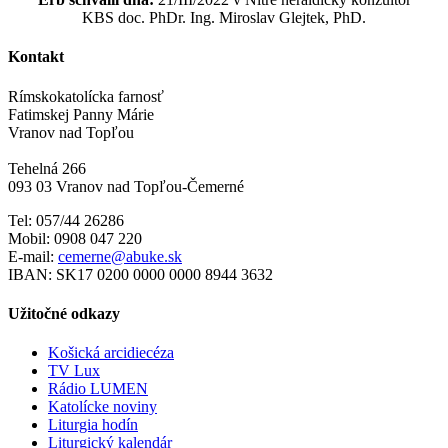
KBS doc. PhDr. Ing. Miroslav Glejtek, PhD.
Kontakt
Rímskokatolícka farnosť
Fatimskej Panny Márie
Vranov nad Topľou
Tehelná 266
093 03 Vranov nad Topľou-Čemerné
Tel: 057/44 26286
Mobil: 0908 047 220
E-mail:
cemerne@abuke.sk
IBAN: SK17 0200 0000 0000 8944 3632
Užitočné odkazy
Košická arcidiecéza
TV Lux
Rádio LUMEN
Katolícke noviny
Liturgia hodín
Liturgický kalendár