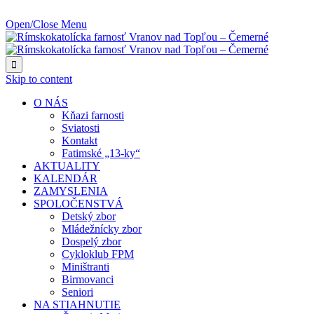
NAJBLIŽŠIA UDALOSŤ O:
Open/Close Menu

Skip to content
O NÁS
Kňazi farnosti
Sviatosti
Kontakt
Fatimské „13-ky“
AKTUALITY
KALENDÁR
ZAMYSLENIA
SPOLOČENSTVÁ
Detský zbor
Mládežnícky zbor
Dospelý zbor
Cykloklub FPM
Miništranti
Birmovanci
Seniori
NA STIAHNUTIE