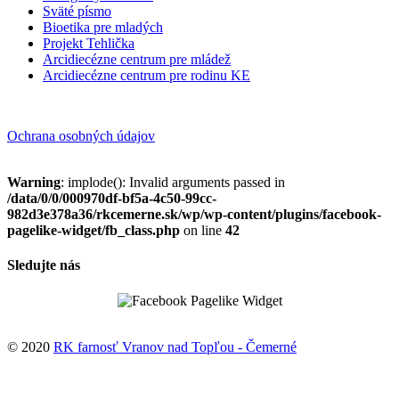
Sväté písmo
Bioetika pre mladých
Projekt Tehlička
Arcidiecézne centrum pre mládež
Arcidiecézne centrum pre rodinu KE
Ochrana osobných údajov
Warning
: implode(): Invalid arguments passed in
/data/0/0/000970df-bf5a-4c50-99cc-
982d3e378a36/rkcemerne.sk/wp/wp-content/plugins/facebook-
pagelike-widget/fb_class.php
on line
42
Sledujte nás
© 2020
RK farnosť Vranov nad Topľou - Čemerné