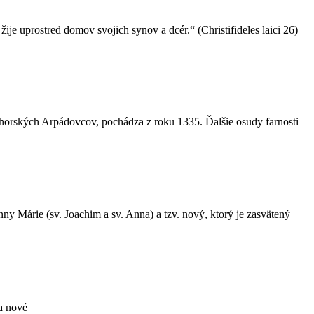
je uprostred domov svojich synov a dcér.“ (Christifideles laici 26)
 uhorských Arpádovcov, pochádza z roku 1335. Ďalšie osudy farnosti
ny Márie (sv. Joachim a sv. Anna) a tzv. nový, ktorý je zasvätený
na nové