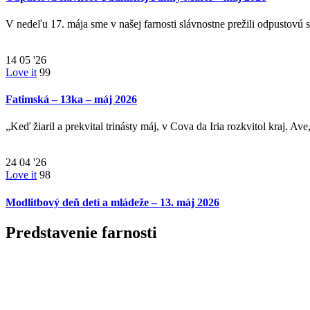
V nedeľu 17. mája sme v našej farnosti slávnostne prežili odpustovú
14
05 '26
Love it
99
Fatimská – 13ka – máj 2026
„Keď žiaril a prekvital trinásty máj, v Cova da Iria rozkvitol kraj. A
24
04 '26
Love it
98
Modlitbový deň detí a mládeže – 13. máj 2026
Predstavenie farnosti