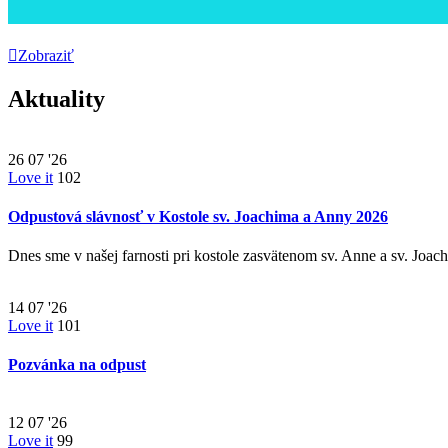

Zobraziť
Aktuality
26
07 '26
Love it
102
Odpustová slávnosť v Kostole sv. Joachima a Anny 2026
Dnes sme v našej farnosti pri kostole zasvätenom sv. Anne a sv. Joac
14
07 '26
Love it
101
Pozvánka na odpust
12
07 '26
Love it
99