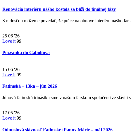
Renovácia interiéru nášho kostola sa blíži do finálnej fázy
S radosťou môžeme povedať, že práce na obnove interiéru nášho far
25
06 '26
Love it
99
Pozvánka do Gaboltova
15
06 '26
Love it
99
Fatimská – 13ka – jún 2026
Júnovú fatimskú trinástku sme v našom farskom spoločenstve slávil
17
05 '26
Love it
99
Odpustová slávnosť Fatimskej Panny Márie – máj 2026