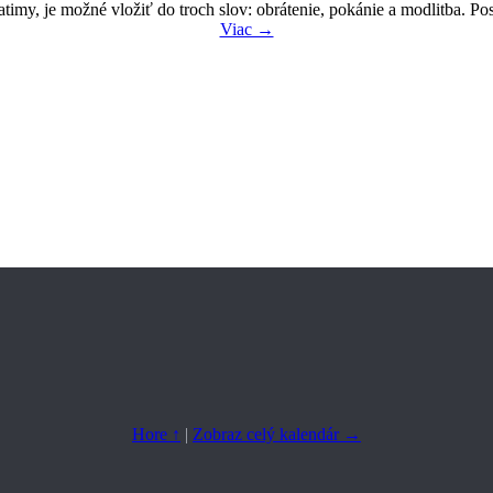
timy, je možné vložiť do troch slov: obrátenie, pokánie a modlitba. Po
Viac →
Hore ↑
|
Zobraz celý kalendár →