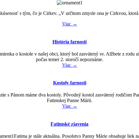
úsenosť s tým, čo je Cirkev. „V určitom zmysle ona je Cirkvou, ktorá ži
Viac →
História farnosti
ienka o kostole v našej obci, ktorý bol zasvätený sv. Alžbete z rodu
počas temer 2. storočí nepoznáme.
Viac →
Kostoly farnosti
tnutie s Pánom máme dva kostoly. Pôvodný kostol zasvätený rodičom Pan
Fatimskej Panne Márii.
Viac →
Fatimské zjavenia
Fatima je stále aktuálna. Posolstvo Panny Márie obsahuje liek 