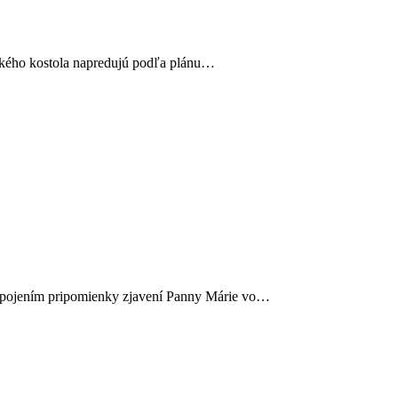
ského kostola napredujú podľa plánu…
i spojením pripomienky zjavení Panny Márie vo…