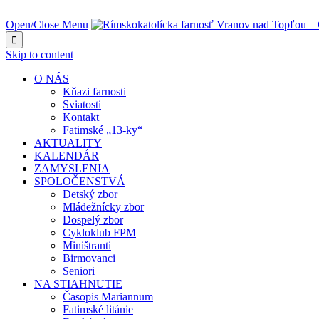
NAJBLIŽŠIA UDALOSŤ O:
Open/Close Menu

Skip to content
O NÁS
Kňazi farnosti
Sviatosti
Kontakt
Fatimské „13-ky“
AKTUALITY
KALENDÁR
ZAMYSLENIA
SPOLOČENSTVÁ
Detský zbor
Mládežnícky zbor
Dospelý zbor
Cykloklub FPM
Miništranti
Birmovanci
Seniori
NA STIAHNUTIE
Časopis Mariannum
Fatimské litánie