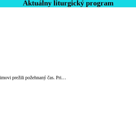
Aktuálny liturgický program
himovi prežili požehnaný čas. Pri…