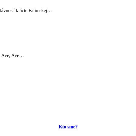
 slávnosť k úcte Fatimskej…
ve, Ave, Ave…
Kto sme?