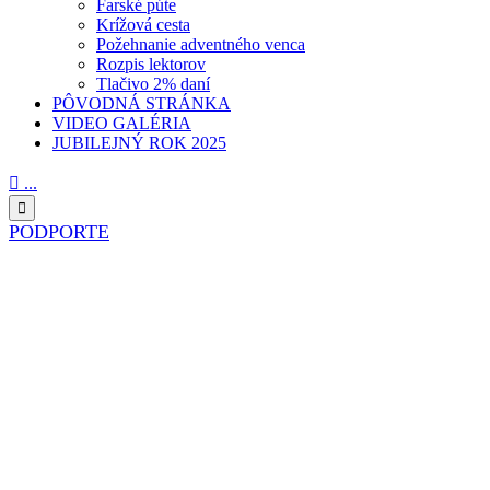
Farské púte
Krížová cesta
Požehnanie adventného venca
Rozpis lektorov
Tlačivo 2% daní
PÔVODNÁ STRÁNKA
VIDEO GALÉRIA
JUBILEJNÝ ROK 2025

...

PODPORTE