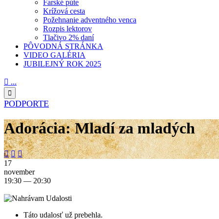
Farské púte
Krížová cesta
Požehnanie adventného venca
Rozpis lektorov
Tlačivo 2% daní
PÔVODNÁ STRÁNKA
VIDEO GALÉRIA
JUBILEJNÝ ROK 2025

...

PODPORTE
Adorácia: Mladí za mladých



17
november
19:30 — 20:30
Táto udalosť už prebehla.