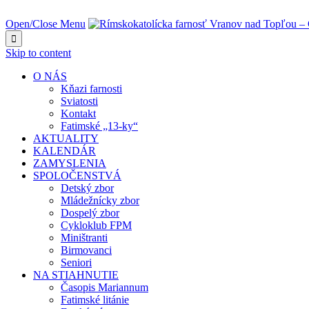
NAJBLIŽŠIA UDALOSŤ O:
Open/Close Menu

Skip to content
O NÁS
Kňazi farnosti
Sviatosti
Kontakt
Fatimské „13-ky“
AKTUALITY
KALENDÁR
ZAMYSLENIA
SPOLOČENSTVÁ
Detský zbor
Mládežnícky zbor
Dospelý zbor
Cykloklub FPM
Miništranti
Birmovanci
Seniori
NA STIAHNUTIE
Časopis Mariannum
Fatimské litánie