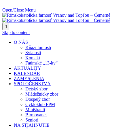
NAJBLIŽŠIA UDALOSŤ O:
Open/Close Menu

Skip to content
O NÁS
Kňazi farnosti
Sviatosti
Kontakt
Fatimské „13-ky“
AKTUALITY
KALENDÁR
ZAMYSLENIA
SPOLOČENSTVÁ
Detský zbor
Mládežnícky zbor
Dospelý zbor
Cykloklub FPM
Miništranti
Birmovanci
Seniori
NA STIAHNUTIE