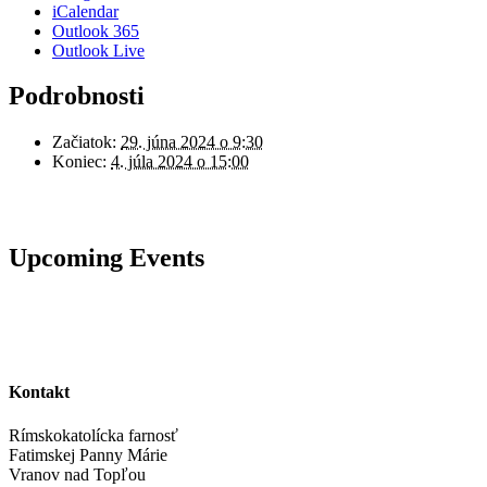
iCalendar
Outlook 365
Outlook Live
Podrobnosti
Začiatok:
29. júna 2024 o 9:30
Koniec:
4. júla 2024 o 15:00
Upcoming Events
Kontakt
Rímskokatolícka farnosť
Fatimskej Panny Márie
Vranov nad Topľou