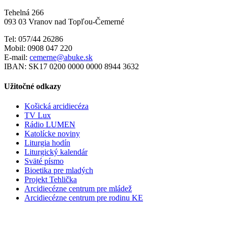
Tehelná 266
093 03 Vranov nad Topľou-Čemerné
Tel: 057/44 26286
Mobil: 0908 047 220
E-mail:
cemerne@abuke.sk
IBAN: SK17 0200 0000 0000 8944 3632
Užitočné odkazy
Košická arcidiecéza
TV Lux
Rádio LUMEN
Katolícke noviny
Liturgia hodín
Liturgický kalendár
Sväté písmo
Bioetika pre mladých
Projekt Tehlička
Arcidiecézne centrum pre mládež
Arcidiecézne centrum pre rodinu KE