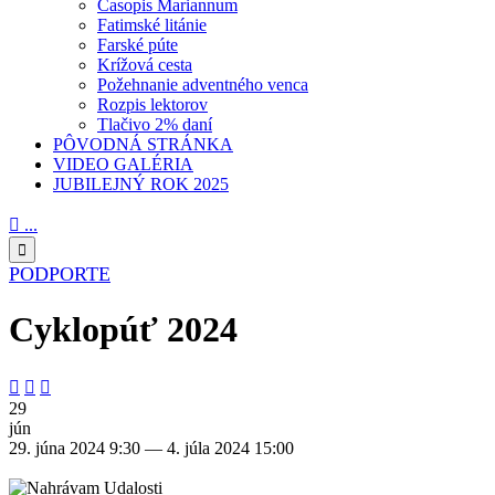
Časopis Mariannum
Fatimské litánie
Farské púte
Krížová cesta
Požehnanie adventného venca
Rozpis lektorov
Tlačivo 2% daní
PÔVODNÁ STRÁNKA
VIDEO GALÉRIA
JUBILEJNÝ ROK 2025

...

PODPORTE
Cyklopúť 2024



29
jún
29. júna 2024 9:30 — 4. júla 2024 15:00