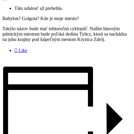
Táto udalosť už prebehla.
Babylon? Golgota? Kde je moje miesto?
Takýto názov bude mať tohtoročná cyklopúť. Naším hlavným
pútnickým miestom bude poľská dedina Tylicz, ktorá sa nachádza
na juhu krajiny pod kúpeľným mestom Krynica Zdrój.

Like