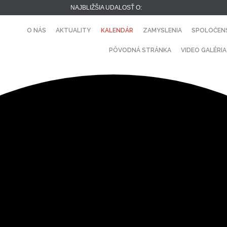
NAJBLIŽŠIA UDALOSŤ O:
O NÁS
AKTUALITY
KALENDÁR
ZAMYSLENIA
SPOLOČEN
PÔVODNÁ STRÁNKA
VIDEO GALÉRIA