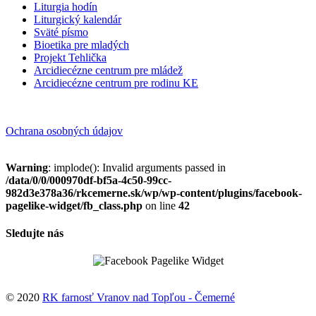
Liturgia hodín
Liturgický kalendár
Sväté písmo
Bioetika pre mladých
Projekt Tehlička
Arcidiecézne centrum pre mládež
Arcidiecézne centrum pre rodinu KE
Ochrana osobných údajov
Warning
: implode(): Invalid arguments passed in
/data/0/0/000970df-bf5a-4c50-99cc-
982d3e378a36/rkcemerne.sk/wp/wp-content/plugins/facebook-
pagelike-widget/fb_class.php
on line
42
Sledujte nás
© 2020
RK farnosť Vranov nad Topľou - Čemerné