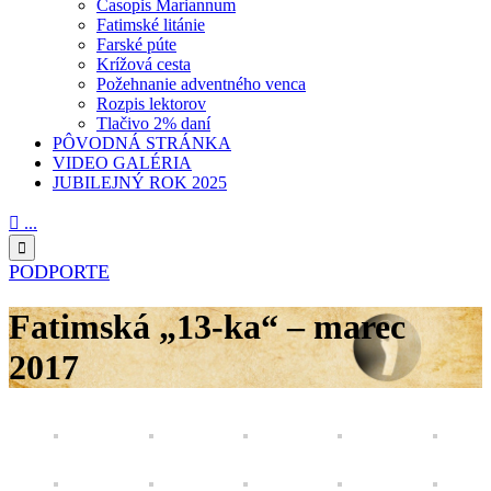
Časopis Mariannum
Fatimské litánie
Farské púte
Krížová cesta
Požehnanie adventného venca
Rozpis lektorov
Tlačivo 2% daní
PÔVODNÁ STRÁNKA
VIDEO GALÉRIA
JUBILEJNÝ ROK 2025

...

PODPORTE
Fatimská „13-ka“ – marec
2017