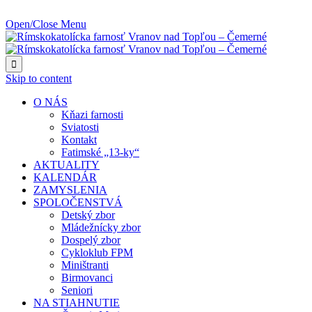
NAJBLIŽŠIA UDALOSŤ O:
Open/Close Menu

Skip to content
O NÁS
Kňazi farnosti
Sviatosti
Kontakt
Fatimské „13-ky“
AKTUALITY
KALENDÁR
ZAMYSLENIA
SPOLOČENSTVÁ
Detský zbor
Mládežnícky zbor
Dospelý zbor
Cykloklub FPM
Miništranti
Birmovanci
Seniori
NA STIAHNUTIE