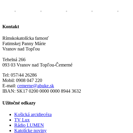
Kontakt
Rímskokatolícka farnosť
Fatimskej Panny Márie
Vranov nad Topľou
Tehelná 266
093 03 Vranov nad Topľou-Čemerné
Tel: 057/44 26286
Mobil: 0908 047 220
E-mail:
cemerne@abuke.sk
IBAN: SK17 0200 0000 0000 8944 3632
Užitočné odkazy
Košická arcidiecéza
TV Lux
Rádio LUMEN
Katolícke noviny