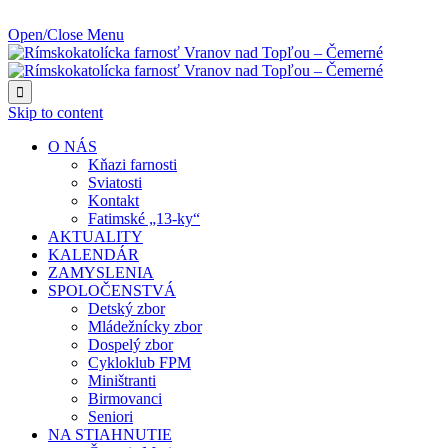
NAJBLIŽŠIA UDALOSŤ O:
Open/Close Menu

Skip to content
O NÁS
Kňazi farnosti
Sviatosti
Kontakt
Fatimské „13-ky“
AKTUALITY
KALENDÁR
ZAMYSLENIA
SPOLOČENSTVÁ
Detský zbor
Mládežnícky zbor
Dospelý zbor
Cykloklub FPM
Miništranti
Birmovanci
Seniori
NA STIAHNUTIE