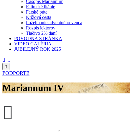
Časopis Mariannum
Fatimské litánie
Farské púte
Krížová cesta
Požehnanie adventného venca
Rozpis lektorov
Tlačivo 2% daní
PÔVODNÁ STRÁNKA
VIDEO GALÉRIA
JUBILEJNÝ ROK 2025

...

PODPORTE
Mariannum IV
