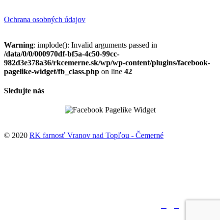
Ochrana osobných údajov
Warning
: implode(): Invalid arguments passed in
/data/0/0/000970df-bf5a-4c50-99cc-
982d3e378a36/rkcemerne.sk/wp/wp-content/plugins/facebook-
pagelike-widget/fb_class.php
on line
42
Sledujte nás
© 2020
RK farnosť Vranov nad Topľou - Čemerné
↑





Sledujte nás: