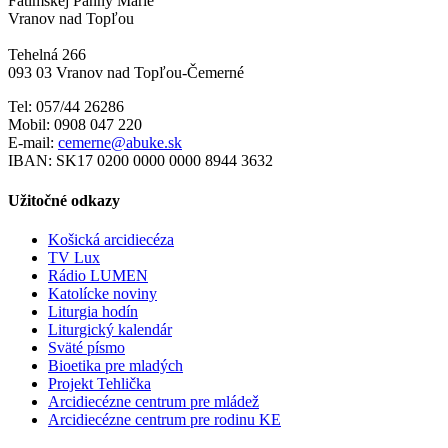
Fatimskej Panny Márie
Vranov nad Topľou
Tehelná 266
093 03 Vranov nad Topľou-Čemerné
Tel: 057/44 26286
Mobil: 0908 047 220
E-mail:
cemerne@abuke.sk
IBAN: SK17 0200 0000 0000 8944 3632
Užitočné odkazy
Košická arcidiecéza
TV Lux
Rádio LUMEN
Katolícke noviny
Liturgia hodín
Liturgický kalendár
Sväté písmo
Bioetika pre mladých
Projekt Tehlička
Arcidiecézne centrum pre mládež
Arcidiecézne centrum pre rodinu KE