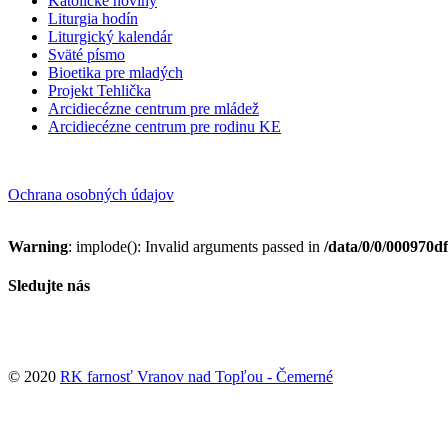
Katolícke noviny
Liturgia hodín
Liturgický kalendár
Sväté písmo
Bioetika pre mladých
Projekt Tehlička
Arcidiecézne centrum pre mládež
Arcidiecézne centrum pre rodinu KE
Ochrana osobných údajov
Warning
: implode(): Invalid arguments passed in
/data/0/0/000970d
Sledujte nás
© 2020
RK farnosť Vranov nad Topľou - Čemerné