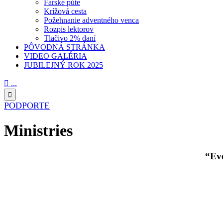
Farské púte
Krížová cesta
Požehnanie adventného venca
Rozpis lektorov
Tlačivo 2% daní
PÔVODNÁ STRÁNKA
VIDEO GALÉRIA
JUBILEJNÝ ROK 2025

...

PODPORTE
Ministries
“Eve