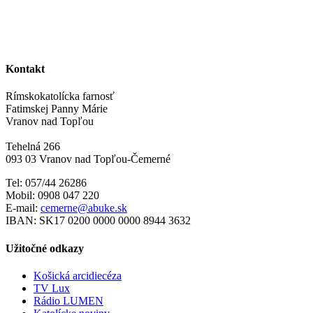
Kontakt
Rímskokatolícka farnosť
Fatimskej Panny Márie
Vranov nad Topľou
Tehelná 266
093 03 Vranov nad Topľou-Čemerné
Tel: 057/44 26286
Mobil: 0908 047 220
E-mail:
cemerne@abuke.sk
IBAN: SK17 0200 0000 0000 8944 3632
Užitočné odkazy
Košická arcidiecéza
TV Lux
Rádio LUMEN