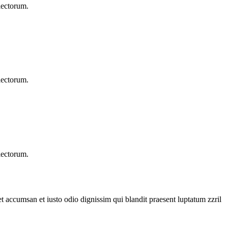
lectorum.
lectorum.
lectorum.
 et accumsan et iusto odio dignissim qui blandit praesent luptatum zzril