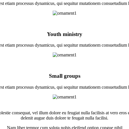
 est etiam processus dynamicus, qui sequitur mutationem consuetudium 
Youth ministry
 est etiam processus dynamicus, qui sequitur mutationem consuetudium 
Small groups
 est etiam processus dynamicus, qui sequitur mutationem consuetudium 
lestie consequat, vel illum dolore eu feugiat nulla facilisis at vero eros
delenit augue duis dolore te feugait nulla facilisi.
Nam liber tempor cum soluta nobis eleifend option congue nihil