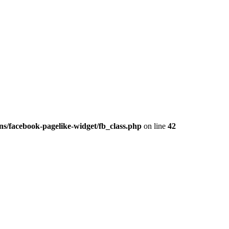
s/facebook-pagelike-widget/fb_class.php
on line
42