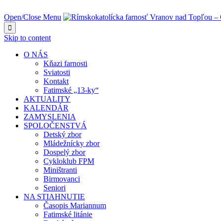
NAJBLIŽŠIA UDALOSŤ O:
Open/Close Menu

Skip to content
O NÁS
Kňazi farnosti
Sviatosti
Kontakt
Fatimské „13-ky“
AKTUALITY
KALENDÁR
ZAMYSLENIA
SPOLOČENSTVÁ
Detský zbor
Mládežnícky zbor
Dospelý zbor
Cykloklub FPM
Miništranti
Birmovanci
Seniori
NA STIAHNUTIE
Časopis Mariannum
Fatimské litánie