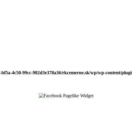
f-bf5a-4c50-99cc-982d3e378a36/rkcemerne.sk/wp/wp-content/plugin
↑