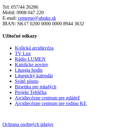
Tel: 057/44 26286
Mobil: 0908 047 220
E-mail:
cemerne@abuke.sk
IBAN: SK17 0200 0000 0000 8944 3632
Užitočné odkazy
Košická arcidiecéza
TV Lux
Rádio LUMEN
Katolícke noviny
Liturgia hodín
Liturgický kalendár
Sväté písmo
Bioetika pre mladých
Projekt Tehlička
Arcidiecézne centrum pre mládež
Arcidiecézne centrum pre rodinu KE
Ochrana osobných údajov