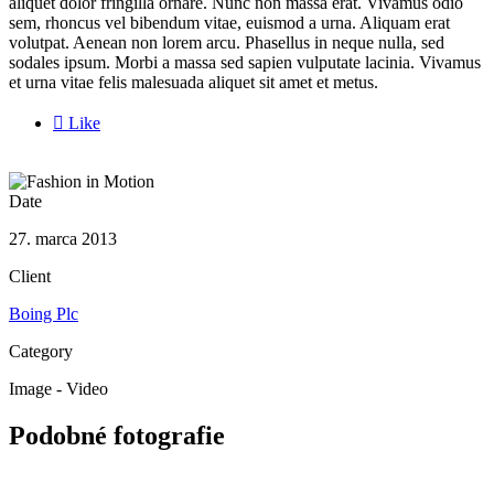
aliquet dolor fringilla ornare. Nunc non massa erat. Vivamus odio
sem, rhoncus vel bibendum vitae, euismod a urna. Aliquam erat
volutpat. Aenean non lorem arcu. Phasellus in neque nulla, sed
sodales ipsum. Morbi a massa sed sapien vulputate lacinia. Vivamus
et urna vitae felis malesuada aliquet sit amet et metus.

Like
Date
27. marca 2013
Client
Boing Plc
Category
Image - Video
Podobné fotografie