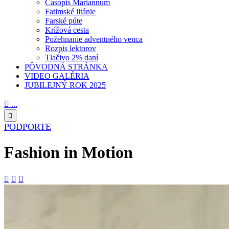
Časopis Mariannum
Fatimské litánie
Farské púte
Krížová cesta
Požehnanie adventného venca
Rozpis lektorov
Tlačivo 2% daní
PÔVODNÁ STRÁNKA
VIDEO GALÉRIA
JUBILEJNÝ ROK 2025

...

PODPORTE
Fashion in Motion


