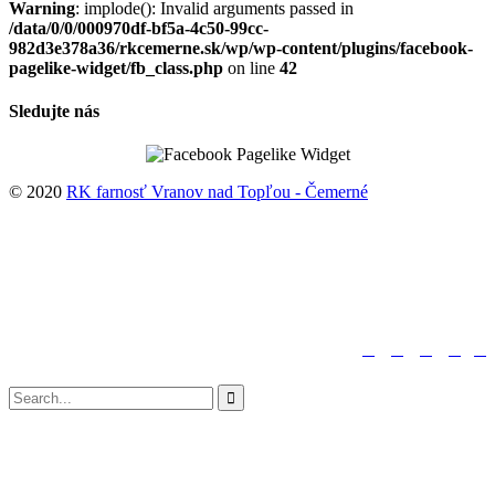
Warning
: implode(): Invalid arguments passed in
/data/0/0/000970df-bf5a-4c50-99cc-
982d3e378a36/rkcemerne.sk/wp/wp-content/plugins/facebook-
pagelike-widget/fb_class.php
on line
42
Sledujte nás
© 2020
RK farnosť Vranov nad Topľou - Čemerné
↑





Sledujte nás:
