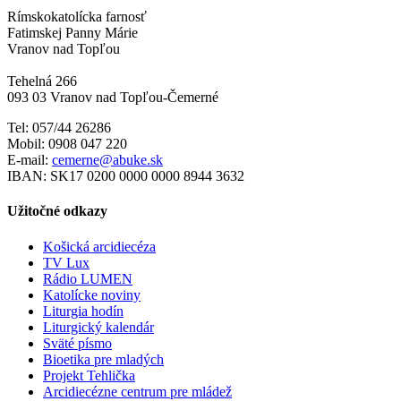
Rímskokatolícka farnosť
Fatimskej Panny Márie
Vranov nad Topľou
Tehelná 266
093 03 Vranov nad Topľou-Čemerné
Tel: 057/44 26286
Mobil: 0908 047 220
E-mail:
cemerne@abuke.sk
IBAN: SK17 0200 0000 0000 8944 3632
Užitočné odkazy
Košická arcidiecéza
TV Lux
Rádio LUMEN
Katolícke noviny
Liturgia hodín
Liturgický kalendár
Sväté písmo
Bioetika pre mladých
Projekt Tehlička
Arcidiecézne centrum pre mládež