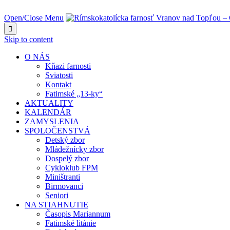
NAJBLIŽŠIA UDALOSŤ O:
Open/Close Menu

Skip to content
O NÁS
Kňazi farnosti
Sviatosti
Kontakt
Fatimské „13-ky“
AKTUALITY
KALENDÁR
ZAMYSLENIA
SPOLOČENSTVÁ
Detský zbor
Mládežnícky zbor
Dospelý zbor
Cykloklub FPM
Miništranti
Birmovanci
Seniori
NA STIAHNUTIE
Časopis Mariannum
Fatimské litánie