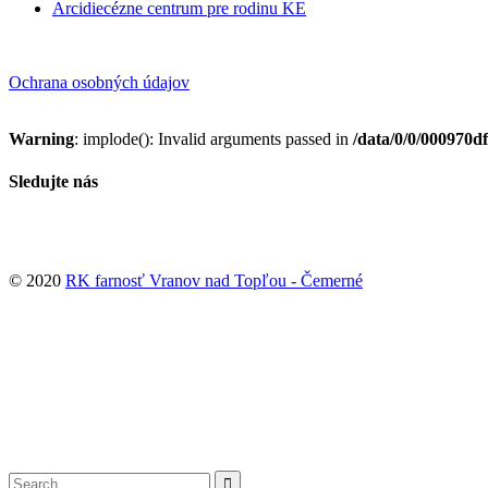
Arcidiecézne centrum pre rodinu KE
Ochrana osobných údajov
Warning
: implode(): Invalid arguments passed in
/data/0/0/000970d
Sledujte nás
© 2020
RK farnosť Vranov nad Topľou - Čemerné
