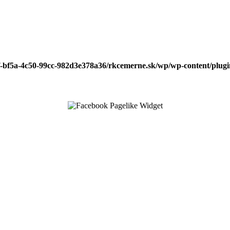
f-bf5a-4c50-99cc-982d3e378a36/rkcemerne.sk/wp/wp-content/plugin
↑