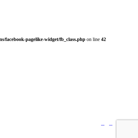
s/facebook-pagelike-widget/fb_class.php
on line
42





Sledujte nás: