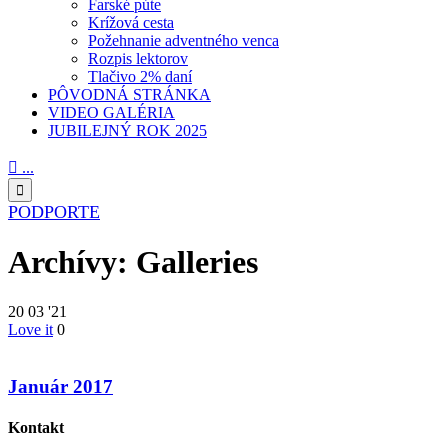
Farské púte
Krížová cesta
Požehnanie adventného venca
Rozpis lektorov
Tlačivo 2% daní
PÔVODNÁ STRÁNKA
VIDEO GALÉRIA
JUBILEJNÝ ROK 2025

...

PODPORTE
Archívy:
Galleries
20
03 '21
Love it
0
Január 2017
Kontakt