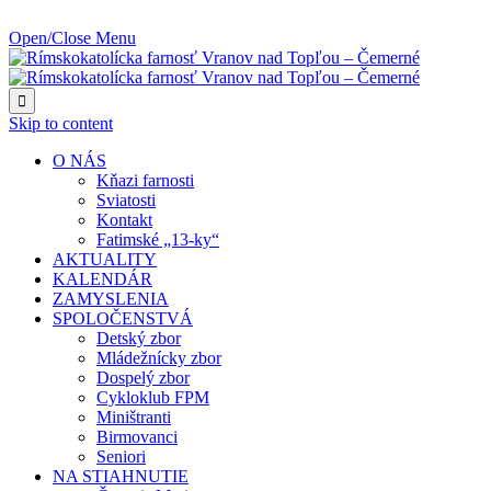
NAJBLIŽŠIA UDALOSŤ O:
Open/Close Menu

Skip to content
O NÁS
Kňazi farnosti
Sviatosti
Kontakt
Fatimské „13-ky“
AKTUALITY
KALENDÁR
ZAMYSLENIA
SPOLOČENSTVÁ
Detský zbor
Mládežnícky zbor
Dospelý zbor
Cykloklub FPM
Miništranti
Birmovanci
Seniori
NA STIAHNUTIE