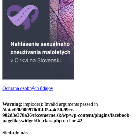
Ochrana osobných údajov
Warning
: implode(): Invalid arguments passed in
/data/0/0/000970df-bf5a-4c50-99cc-
982d3e378a36/rkcemerne.sk/wp/wp-content/plugins/facebook-
pagelike-widget/fb_class.php
on line
42
Sledujte nás