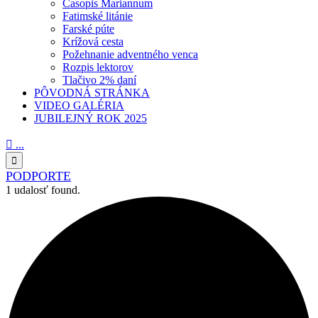
Časopis Mariannum
Fatimské litánie
Farské púte
Krížová cesta
Požehnanie adventného venca
Rozpis lektorov
Tlačivo 2% daní
PÔVODNÁ STRÁNKA
VIDEO GALÉRIA
JUBILEJNÝ ROK 2025

...

PODPORTE
1 udalosť found.