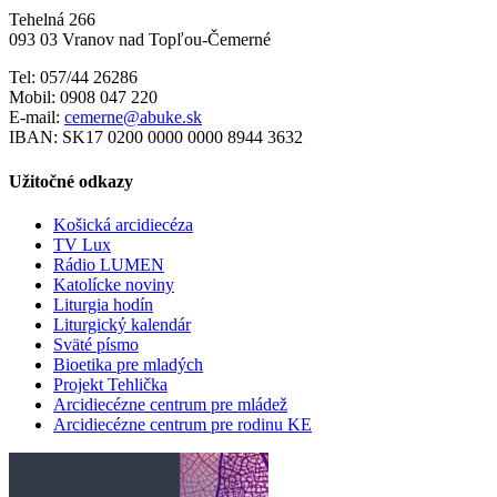
Tehelná 266
093 03 Vranov nad Topľou-Čemerné
Tel: 057/44 26286
Mobil: 0908 047 220
E-mail:
cemerne@abuke.sk
IBAN: SK17 0200 0000 0000 8944 3632
Užitočné odkazy
Košická arcidiecéza
TV Lux
Rádio LUMEN
Katolícke noviny
Liturgia hodín
Liturgický kalendár
Sväté písmo
Bioetika pre mladých
Projekt Tehlička
Arcidiecézne centrum pre mládež
Arcidiecézne centrum pre rodinu KE