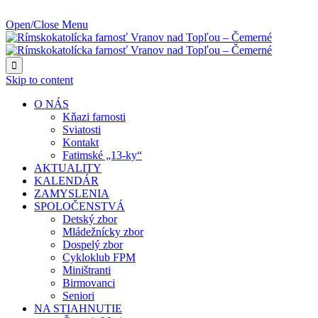
NAJBLIŽŠIA UDALOSŤ O:
Open/Close Menu

Skip to content
O NÁS
Kňazi farnosti
Sviatosti
Kontakt
Fatimské „13-ky“
AKTUALITY
KALENDÁR
ZAMYSLENIA
SPOLOČENSTVÁ
Detský zbor
Mládežnícky zbor
Dospelý zbor
Cykloklub FPM
Miništranti
Birmovanci
Seniori
NA STIAHNUTIE