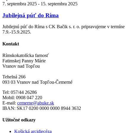
7. septembra 2025
-
15. septembra 2025
Jubilejná púť do Ríma
Jubilejnú púť do Ríma s CK Bačik s. r. o. pripravujeme v termíne
7.9.-15.9.2025.
Kontakt
Rímskokatolícka farnosť
Fatimskej Panny Márie
Vranov nad Topľou
Tehelná 266
093 03 Vranov nad Topľou-Čemerné
Tel: 057/44 26286
Mobil: 0908 047 220
E-mail:
cemerne@abuke.sk
IBAN: SK17 0200 0000 0000 8944 3632
Užitočné odkazy
Košická arcidiecéza