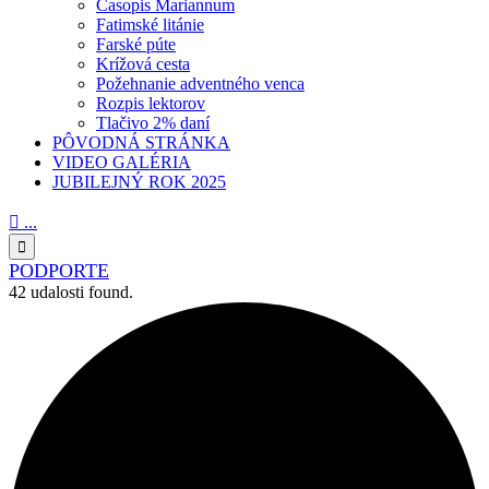
Časopis Mariannum
Fatimské litánie
Farské púte
Krížová cesta
Požehnanie adventného venca
Rozpis lektorov
Tlačivo 2% daní
PÔVODNÁ STRÁNKA
VIDEO GALÉRIA
JUBILEJNÝ ROK 2025

...

PODPORTE
42 udalosti found.