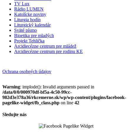
TV Lux
Rádio LUMEN
Katolícke noviny
Liturgia hodín
Liturgický kalendár
Sväté písmo
Bioetika pre mladých
Projekt Tehlička
Arcidiecézne centrum pre mládež
Arcidiecézne centrum pre rodinu KE
Ochrana osobných údajov
Warning
: implode(): Invalid arguments passed in
/data/0/0/000970df-bf5a-4c50-99cc-
982d3e378a36/rkcemerne.sk/wp/wp-content/plugins/facebook-
pagelike-widget/fb_class.php
on line
42
Sledujte nás