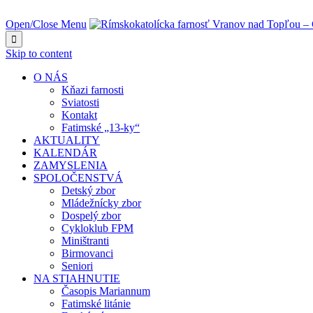
NAJBLIŽŠIA UDALOSŤ O:
Open/Close Menu

Skip to content
O NÁS
Kňazi farnosti
Sviatosti
Kontakt
Fatimské „13-ky“
AKTUALITY
KALENDÁR
ZAMYSLENIA
SPOLOČENSTVÁ
Detský zbor
Mládežnícky zbor
Dospelý zbor
Cykloklub FPM
Miništranti
Birmovanci
Seniori
NA STIAHNUTIE
Časopis Mariannum
Fatimské litánie