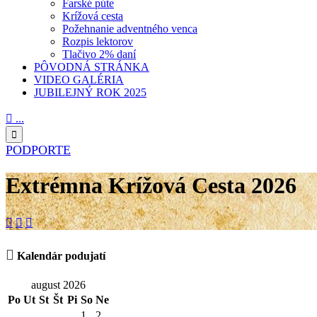
Farské púte
Krížová cesta
Požehnanie adventného venca
Rozpis lektorov
Tlačivo 2% daní
PÔVODNÁ STRÁNKA
VIDEO GALÉRIA
JUBILEJNÝ ROK 2025

...

PODPORTE
Extrémna Krížová Cesta 2026




Kalendár podujatí
august 2026
Po
Ut
St
Št
Pi
So
Ne
1
2