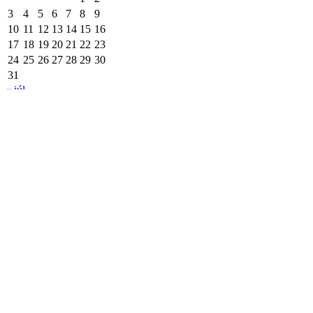
3
4
5
6
7
8
9
10
11
12
13
14
15
16
17
18
19
20
21
22
23
24
25
26
27
28
29
30
31
« júl
Extrémna Krížová Cesta 2026
15. februára 2026
Spoločenstvo Extrémnej Krížovej Cesty – Vranov nad Topľou
Vás pozýva dňa:
20.3. 2026,
na možnosť prežitia krížovej cesty v celonočnej modlitbe, pri náročný
Táto Extrémna Krížová Cesta začína večernou svätou omšou v Bazil
Tento duchovný projekt vznikol v Poľsku ešte v roku 2009. U nás na 
Pred rokom sa konal v 23 krajinách sveta, na 1140 trasách a mal už vi
Tohto roku budú rozjímania krížovej cesty zo života Sv. Matky Terez