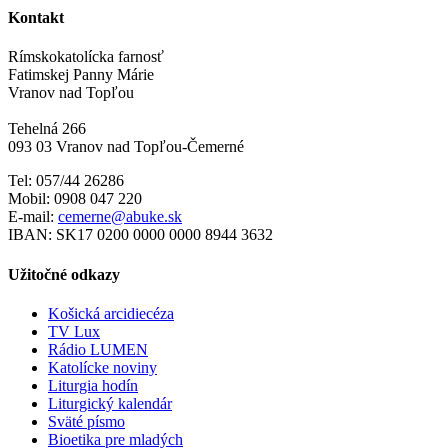
Kontakt
Rímskokatolícka farnosť
Fatimskej Panny Márie
Vranov nad Topľou
Tehelná 266
093 03 Vranov nad Topľou-Čemerné
Tel: 057/44 26286
Mobil: 0908 047 220
E-mail:
cemerne@abuke.sk
IBAN: SK17 0200 0000 0000 8944 3632
Užitočné odkazy
Košická arcidiecéza
TV Lux
Rádio LUMEN
Katolícke noviny
Liturgia hodín
Liturgický kalendár
Sväté písmo
Bioetika pre mladých