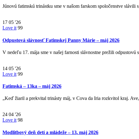
Júnovú fatimskú trinástku sme v našom farskom spoločenstve slávil
17
05 '26
Love it
99
Odpustová slávnosť Fatimskej Panny Márie – máj 2026
V nedeľu 17. mája sme v našej farnosti slávnostne prežili odpustovú
14
05 '26
Love it
99
Fatimská – 13ka – máj 2026
„Keď žiaril a prekvital trinásty máj, v Cova da Iria rozkvitol kraj. A
24
04 '26
Love it
98
Modlitbový deň detí a mládeže – 13. máj 2026