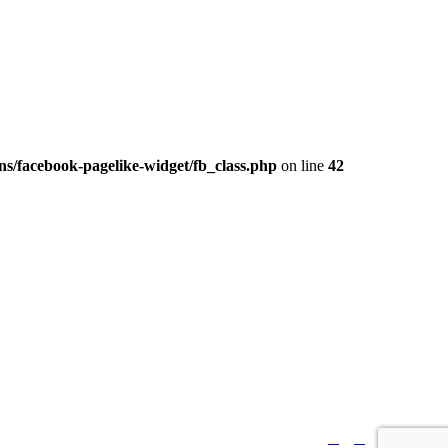
s/facebook-pagelike-widget/fb_class.php
on line
42





Sledujte nás: