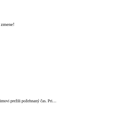
k zmene!
himovi prežili požehnaný čas. Pri…