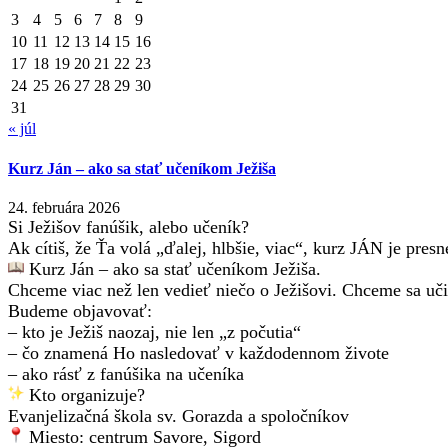
3
4
5
6
7
8
9
10
11
12
13
14
15
16
17
18
19
20
21
22
23
24
25
26
27
28
29
30
31
« júl
Kurz Ján – ako sa stať učeníkom Ježiša
24. februára 2026
Si Ježišov fanúšik, alebo učeník?
Ak cítiš, že
Ť
a volá „ďalej, hlbšie, viac“, kurz JÁN je presn
Kurz Ján – ako sa stať učeníkom Ježiša.
Chceme viac než len vedieť niečo o Ježišovi. Chceme sa učiť
Budeme objavovať:
– kto je Ježiš naozaj, nie len „z počutia“
– čo znamená Ho nasledovať v každodennom živote
– ako rásť z fanúšika na učeníka
Kto organizuje?
Evanjelizačná škola sv. Gorazda a spoločníkov
Miesto: centrum Savore, Sigord