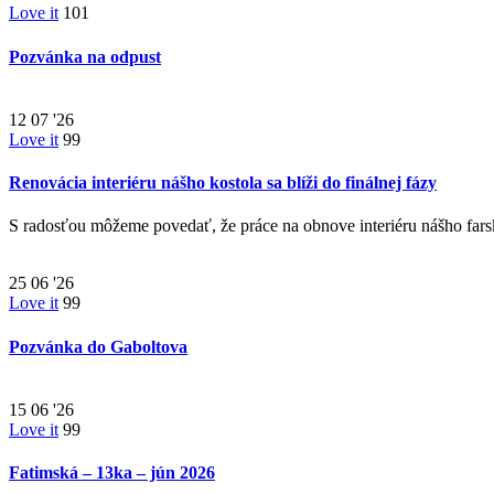
Love it
101
Pozvánka na odpust
12
07 '26
Love it
99
Renovácia interiéru nášho kostola sa blíži do finálnej fázy
S radosťou môžeme povedať, že práce na obnove interiéru nášho far
25
06 '26
Love it
99
Pozvánka do Gaboltova
15
06 '26
Love it
99
Fatimská – 13ka – jún 2026