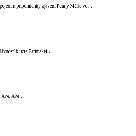
i spojením pripomienky zjavení Panny Márie vo…
 slávnosť k úcte Fatimskej…
ve, Ave, Ave…