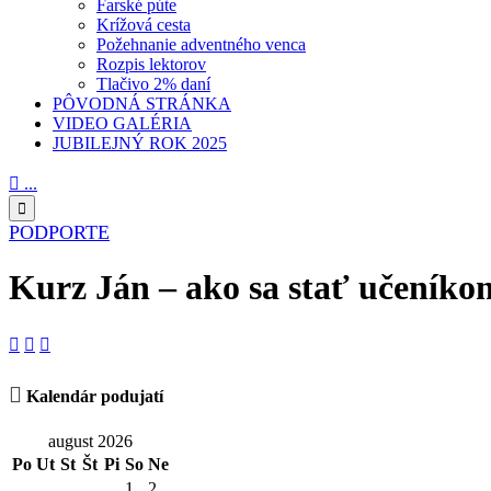
Farské púte
Krížová cesta
Požehnanie adventného venca
Rozpis lektorov
Tlačivo 2% daní
PÔVODNÁ STRÁNKA
VIDEO GALÉRIA
JUBILEJNÝ ROK 2025

...

PODPORTE
Kurz Ján – ako sa stať učeníko




Kalendár podujatí
august 2026
Po
Ut
St
Št
Pi
So
Ne
1
2