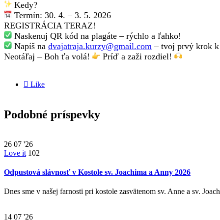
Kedy?
Termín: 30. 4. – 3. 5. 2026
REGISTRÁCIA TERAZ!
Naskenuj QR kód na plagáte – rýchlo a ľahko!
Napíš na
dvajatraja.kurzy@gmail.com
– tvoj prvý krok 
Neotáľaj – Boh ťa volá!
Príď a zaži rozdiel!

Like
Podobné príspevky
26
07 '26
Love it
102
Odpustová slávnosť v Kostole sv. Joachima a Anny 2026
Dnes sme v našej farnosti pri kostole zasvätenom sv. Anne a sv. Joac
14
07 '26