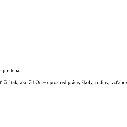
e pre teba.
 žiť tak, ako žil On – uprostred práce, školy, rodiny, vzťaho