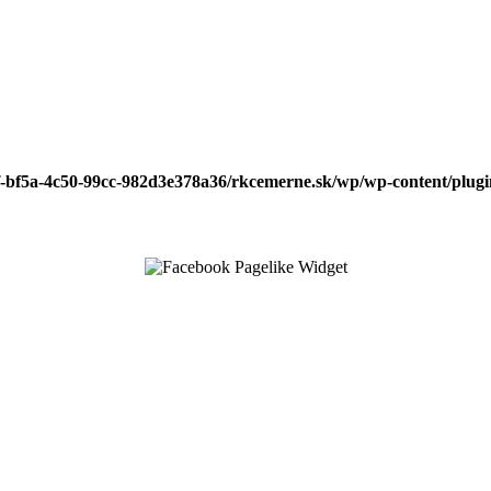
f-bf5a-4c50-99cc-982d3e378a36/rkcemerne.sk/wp/wp-content/plugin
↑