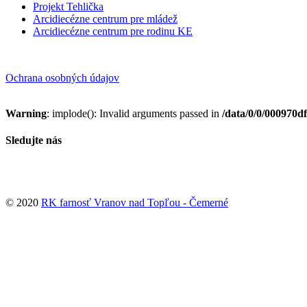
Projekt Tehlička
Arcidiecézne centrum pre mládež
Arcidiecézne centrum pre rodinu KE
Ochrana osobných údajov
Warning
: implode(): Invalid arguments passed in
/data/0/0/000970d
Sledujte nás
© 2020
RK farnosť Vranov nad Topľou - Čemerné