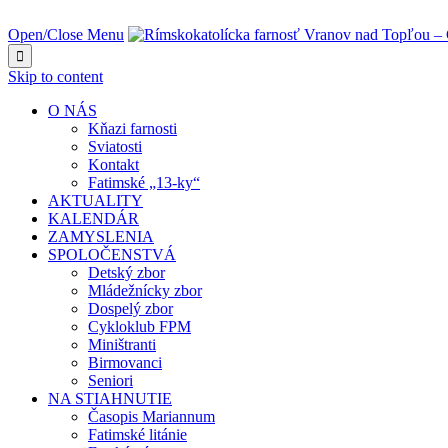
NAJBLIŽŠIA UDALOSŤ O:
Open/Close Menu

Skip to content
O NÁS
Kňazi farnosti
Sviatosti
Kontakt
Fatimské „13-ky“
AKTUALITY
KALENDÁR
ZAMYSLENIA
SPOLOČENSTVÁ
Detský zbor
Mládežnícky zbor
Dospelý zbor
Cykloklub FPM
Miništranti
Birmovanci
Seniori
NA STIAHNUTIE
Časopis Mariannum
Fatimské litánie