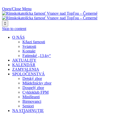
NAJBLIŽŠIA UDALOSŤ O:
Open/Close Menu

Skip to content
O NÁS
Kňazi farnosti
Sviatosti
Kontakt
Fatimské „13-ky“
AKTUALITY
KALENDÁR
ZAMYSLENIA
SPOLOČENSTVÁ
Detský zbor
Mládežnícky zbor
Dospelý zbor
Cykloklub FPM
Miništranti
Birmovanci
Seniori
NA STIAHNUTIE