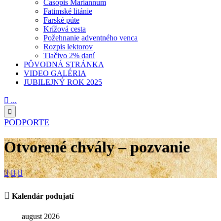
Časopis Mariannum
Fatimské litánie
Farské púte
Krížová cesta
Požehnanie adventného venca
Rozpis lektorov
Tlačivo 2% daní
PÔVODNÁ STRÁNKA
VIDEO GALÉRIA
JUBILEJNÝ ROK 2025

...

PODPORTE
Otvorené chvály – pozvanie




Kalendár podujatí
august 2026