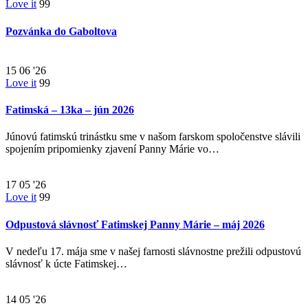
Love it
99
Pozvánka do Gaboltova
15
06 '26
Love it
99
Fatimská – 13ka – jún 2026
Júnovú fatimskú trinástku sme v našom farskom spoločenstve slávili
spojením pripomienky zjavení Panny Márie vo…
17
05 '26
Love it
99
Odpustová slávnosť Fatimskej Panny Márie – máj 2026
V nedeľu 17. mája sme v našej farnosti slávnostne prežili odpustovú
slávnosť k úcte Fatimskej…
14
05 '26