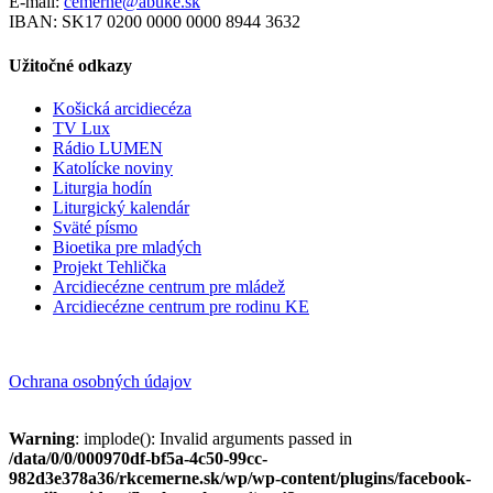
E-mail:
cemerne@abuke.sk
IBAN: SK17 0200 0000 0000 8944 3632
Užitočné odkazy
Košická arcidiecéza
TV Lux
Rádio LUMEN
Katolícke noviny
Liturgia hodín
Liturgický kalendár
Sväté písmo
Bioetika pre mladých
Projekt Tehlička
Arcidiecézne centrum pre mládež
Arcidiecézne centrum pre rodinu KE
Ochrana osobných údajov
Warning
: implode(): Invalid arguments passed in
/data/0/0/000970df-bf5a-4c50-99cc-
982d3e378a36/rkcemerne.sk/wp/wp-content/plugins/facebook-