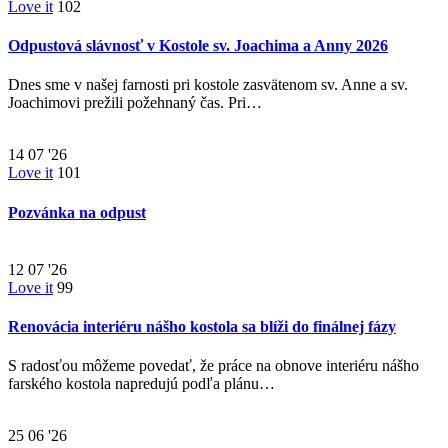
Love it
102
Odpustová slávnosť v Kostole sv. Joachima a Anny 2026
Dnes sme v našej farnosti pri kostole zasvätenom sv. Anne a sv.
Joachimovi prežili požehnaný čas. Pri…
14
07 '26
Love it
101
Pozvánka na odpust
12
07 '26
Love it
99
Renovácia interiéru nášho kostola sa blíži do finálnej fázy
S radosťou môžeme povedať, že práce na obnove interiéru nášho
farského kostola napredujú podľa plánu…
25
06 '26