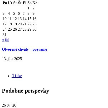
Po
Ut
St
Št
Pi
So
Ne
1
2
3
4
5
6
7
8
9
10
11
12
13
14
15
16
17
18
19
20
21
22
23
24
25
26
27
28
29
30
31
« júl
Otvorené chvály – pozvanie
13. júla 2025

Like
Podobné príspevky
26
07 '26