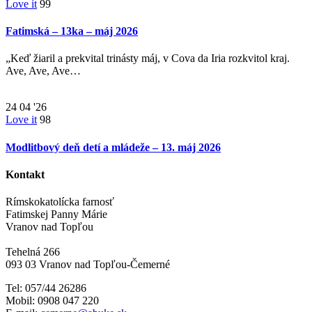
Love it
99
Fatimská – 13ka – máj 2026
„Keď žiaril a prekvital trinásty máj, v Cova da Iria rozkvitol kraj.
Ave, Ave, Ave…
24
04 '26
Love it
98
Modlitbový deň detí a mládeže – 13. máj 2026
Kontakt
Rímskokatolícka farnosť
Fatimskej Panny Márie
Vranov nad Topľou
Tehelná 266
093 03 Vranov nad Topľou-Čemerné
Tel: 057/44 26286
Mobil: 0908 047 220