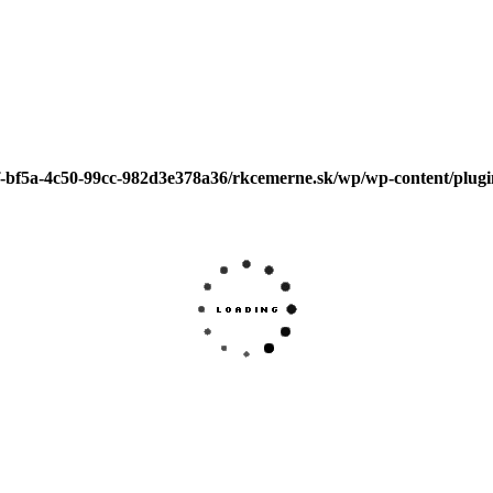
f-bf5a-4c50-99cc-982d3e378a36/rkcemerne.sk/wp/wp-content/plugin
↑