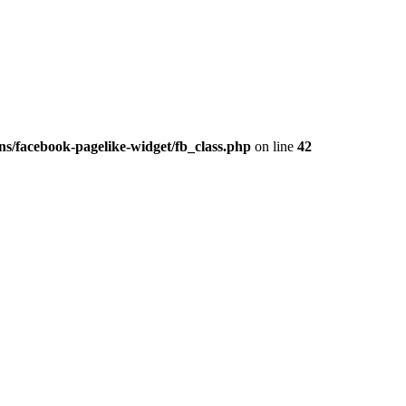
s/facebook-pagelike-widget/fb_class.php
on line
42