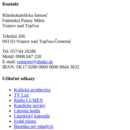
Kontakt
Rímskokatolícka farnosť
Fatimskej Panny Márie
Vranov nad Topľou
Tehelná 266
093 03 Vranov nad Topľou-Čemerné
Tel: 057/44 26286
Mobil: 0908 047 220
E-mail:
cemerne@abuke.sk
IBAN: SK17 0200 0000 0000 8944 3632
Užitočné odkazy
Košická arcidiecéza
TV Lux
Rádio LUMEN
Katolícke noviny
Liturgia hodín
Liturgický kalendár
Sväté písmo
Bioetika pre mladých