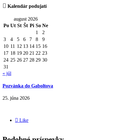

Kalendár podujatí
august 2026
Po
Ut
St
Št
Pi
So
Ne
1
2
3
4
5
6
7
8
9
10
11
12
13
14
15
16
17
18
19
20
21
22
23
24
25
26
27
28
29
30
31
« júl
Pozvánka do Gaboltova
25. júna 2026

Like
Podobné príspevky