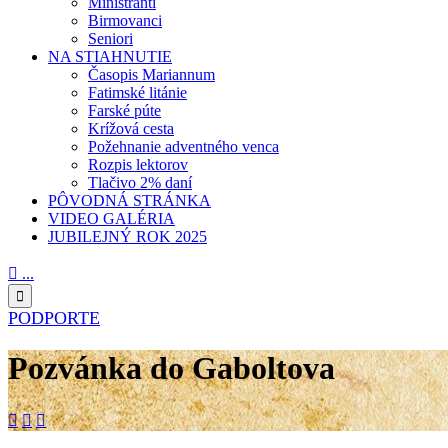
Miništranti
Birmovanci
Seniori
NA STIAHNUTIE
Časopis Mariannum
Fatimské litánie
Farské púte
Krížová cesta
Požehnanie adventného venca
Rozpis lektorov
Tlačivo 2% daní
PÔVODNÁ STRÁNKA
VIDEO GALÉRIA
JUBILEJNÝ ROK 2025

...

PODPORTE
Pozvánka do Gaboltova


