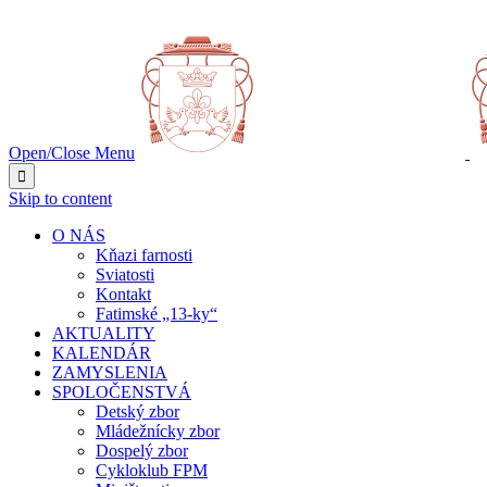
NAJBLIŽŠIA UDALOSŤ O:
Open/Close Menu

Skip to content
O NÁS
Kňazi farnosti
Sviatosti
Kontakt
Fatimské „13-ky“
AKTUALITY
KALENDÁR
ZAMYSLENIA
SPOLOČENSTVÁ
Detský zbor
Mládežnícky zbor
Dospelý zbor
Cykloklub FPM