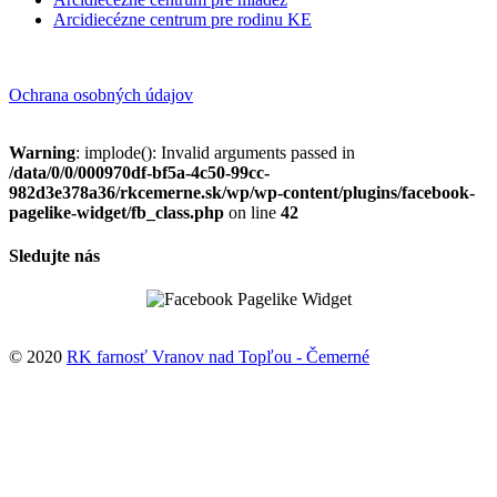
Arcidiecézne centrum pre rodinu KE
Ochrana osobných údajov
Warning
: implode(): Invalid arguments passed in
/data/0/0/000970df-bf5a-4c50-99cc-
982d3e378a36/rkcemerne.sk/wp/wp-content/plugins/facebook-
pagelike-widget/fb_class.php
on line
42
Sledujte nás
© 2020
RK farnosť Vranov nad Topľou - Čemerné
↑