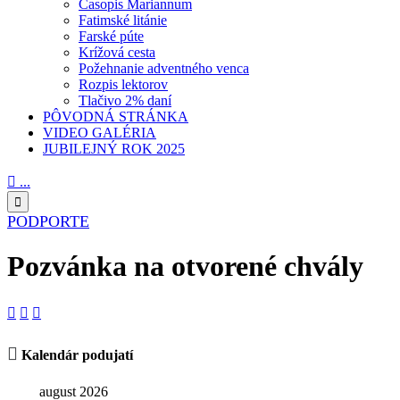
Časopis Mariannum
Fatimské litánie
Farské púte
Krížová cesta
Požehnanie adventného venca
Rozpis lektorov
Tlačivo 2% daní
PÔVODNÁ STRÁNKA
VIDEO GALÉRIA
JUBILEJNÝ ROK 2025

...

PODPORTE
Pozvánka na otvorené chvály




Kalendár podujatí
august 2026