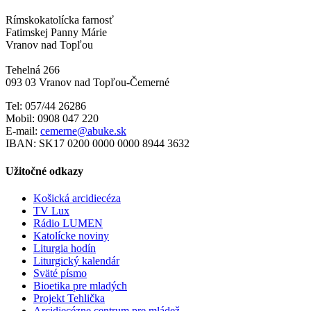
Rímskokatolícka farnosť
Fatimskej Panny Márie
Vranov nad Topľou
Tehelná 266
093 03 Vranov nad Topľou-Čemerné
Tel: 057/44 26286
Mobil: 0908 047 220
E-mail:
cemerne@abuke.sk
IBAN: SK17 0200 0000 0000 8944 3632
Užitočné odkazy
Košická arcidiecéza
TV Lux
Rádio LUMEN
Katolícke noviny
Liturgia hodín
Liturgický kalendár
Sväté písmo
Bioetika pre mladých
Projekt Tehlička
Arcidiecézne centrum pre mládež