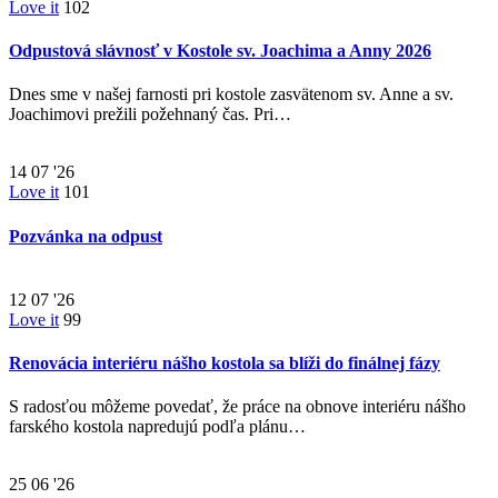
Love it
102
Odpustová slávnosť v Kostole sv. Joachima a Anny 2026
Dnes sme v našej farnosti pri kostole zasvätenom sv. Anne a sv.
Joachimovi prežili požehnaný čas. Pri…
14
07 '26
Love it
101
Pozvánka na odpust
12
07 '26
Love it
99
Renovácia interiéru nášho kostola sa blíži do finálnej fázy
S radosťou môžeme povedať, že práce na obnove interiéru nášho
farského kostola napredujú podľa plánu…
25
06 '26