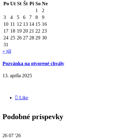
Po
Ut
St
Št
Pi
So
Ne
1
2
3
4
5
6
7
8
9
10
11
12
13
14
15
16
17
18
19
20
21
22
23
24
25
26
27
28
29
30
31
« júl
Pozvánka na otvorené chvály
13. apríla 2025

Like
Podobné príspevky
26
07 '26