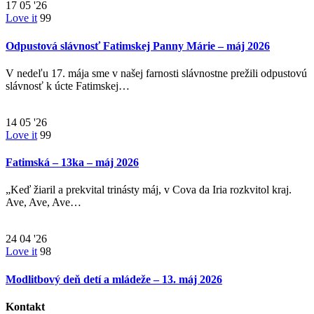
17
05 '26
Love it
99
Odpustová slávnosť Fatimskej Panny Márie – máj 2026
V nedeľu 17. mája sme v našej farnosti slávnostne prežili odpustovú
slávnosť k úcte Fatimskej…
14
05 '26
Love it
99
Fatimská – 13ka – máj 2026
„Keď žiaril a prekvital trinásty máj, v Cova da Iria rozkvitol kraj.
Ave, Ave, Ave…
24
04 '26
Love it
98
Modlitbový deň detí a mládeže – 13. máj 2026
Kontakt