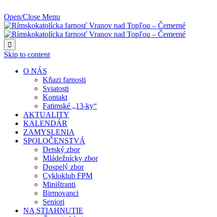
NAJBLIŽŠIA UDALOSŤ O:
Open/Close Menu

Skip to content
O NÁS
Kňazi farnosti
Sviatosti
Kontakt
Fatimské „13-ky“
AKTUALITY
KALENDÁR
ZAMYSLENIA
SPOLOČENSTVÁ
Detský zbor
Mládežnícky zbor
Dospelý zbor
Cykloklub FPM
Miništranti
Birmovanci
Seniori
NA STIAHNUTIE