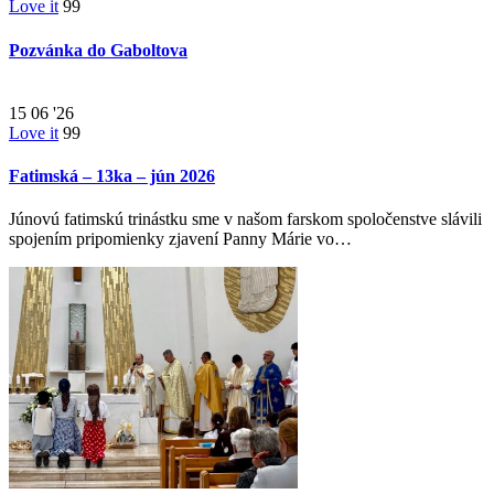
Love it
99
Pozvánka do Gaboltova
15
06 '26
Love it
99
Fatimská – 13ka – jún 2026
Júnovú fatimskú trinástku sme v našom farskom spoločenstve slávili
spojením pripomienky zjavení Panny Márie vo…