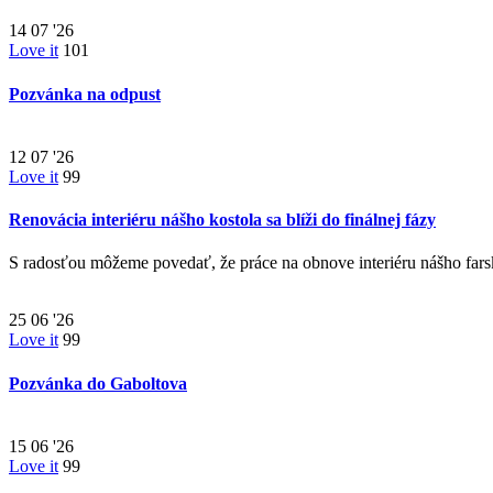
14
07 '26
Love it
101
Pozvánka na odpust
12
07 '26
Love it
99
Renovácia interiéru nášho kostola sa blíži do finálnej fázy
S radosťou môžeme povedať, že práce na obnove interiéru nášho far
25
06 '26
Love it
99
Pozvánka do Gaboltova
15
06 '26
Love it
99