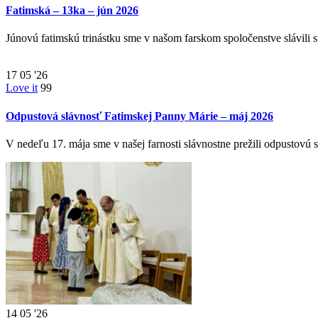
Fatimská – 13ka – jún 2026
Júnovú fatimskú trinástku sme v našom farskom spoločenstve slávil
17
05 '26
Love it
99
Odpustová slávnosť Fatimskej Panny Márie – máj 2026
V nedeľu 17. mája sme v našej farnosti slávnostne prežili odpustovú
14
05 '26