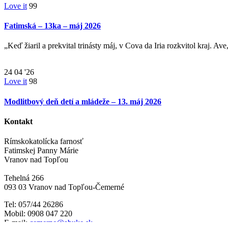
Love it
99
Fatimská – 13ka – máj 2026
„Keď žiaril a prekvital trinásty máj, v Cova da Iria rozkvitol kraj. A
24
04 '26
Love it
98
Modlitbový deň detí a mládeže – 13. máj 2026
Kontakt
Rímskokatolícka farnosť
Fatimskej Panny Márie
Vranov nad Topľou
Tehelná 266
093 03 Vranov nad Topľou-Čemerné
Tel: 057/44 26286
Mobil: 0908 047 220
E-mail:
cemerne@abuke.sk