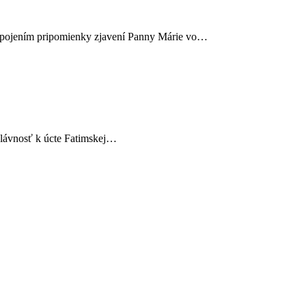
i spojením pripomienky zjavení Panny Márie vo…
 slávnosť k úcte Fatimskej…