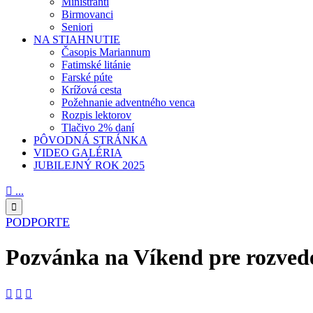
Miništranti
Birmovanci
Seniori
NA STIAHNUTIE
Časopis Mariannum
Fatimské litánie
Farské púte
Krížová cesta
Požehnanie adventného venca
Rozpis lektorov
Tlačivo 2% daní
PÔVODNÁ STRÁNKA
VIDEO GALÉRIA
JUBILEJNÝ ROK 2025

...

PODPORTE
Pozvánka na Víkend pre rozved


