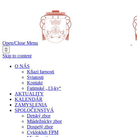
NAJBLIŽŠIA UDALOSŤ O:
Open/Close Menu

Skip to content
O NÁS
Kňazi farnosti
Sviatosti
Kontakt
Fatimské „13-ky“
AKTUALITY
KALENDÁR
ZAMYSLENIA
SPOLOČENSTVÁ
Detský zbor
Mládežnícky zbor
Dospelý zbor
Cykloklub FPM