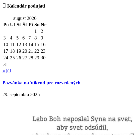

Kalendár podujatí
august 2026
Po
Ut
St
Št
Pi
So
Ne
1
2
3
4
5
6
7
8
9
10
11
12
13
14
15
16
17
18
19
20
21
22
23
24
25
26
27
28
29
30
31
« júl
Pozvánka na Víkend pre rozvedených
29. septembra 2025