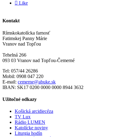

Like
Kontakt
Rímskokatolícka farnosť
Fatimskej Panny Márie
Vranov nad Topľou
Tehelná 266
093 03 Vranov nad Topľou-Čemerné
Tel: 057/44 26286
Mobil: 0908 047 220
E-mail:
cemerne@abuke.sk
IBAN: SK17 0200 0000 0000 8944 3632
Užitočné odkazy
Košická arcidiecéza
TV Lux
Rádio LUMEN
Katolícke noviny
Liturgia hodín