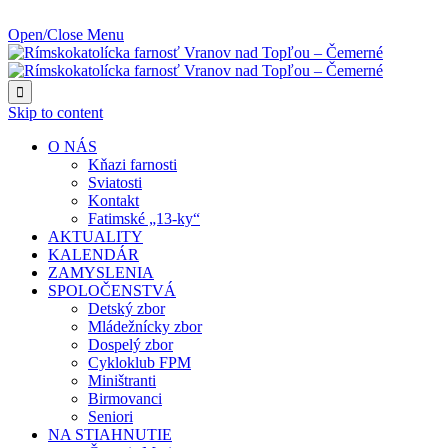
NAJBLIŽŠIA UDALOSŤ O:
Open/Close Menu

Skip to content
O NÁS
Kňazi farnosti
Sviatosti
Kontakt
Fatimské „13-ky“
AKTUALITY
KALENDÁR
ZAMYSLENIA
SPOLOČENSTVÁ
Detský zbor
Mládežnícky zbor
Dospelý zbor
Cykloklub FPM
Miništranti
Birmovanci
Seniori
NA STIAHNUTIE