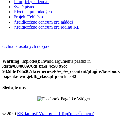
Liturgický kalendár
Sväté písmo
Bioetika pre mladých
Projekt Tehlička
Arcidiecézne centrum pre mládež
Arcidiecézne centrum pre rodinu KE
Ochrana osobných údajov
Warning
: implode(): Invalid arguments passed in
/data/0/0/000970df-bf5a-4c50-99cc-
982d3e378a36/rkcemerne.sk/wp/wp-content/plugins/facebook-
pagelike-widget/fb_class.php
on line
42
Sledujte nás
© 2020
RK farnosť Vranov nad Topľou - Čemerné