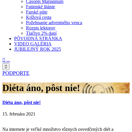
Časopis Mariannum
Fatimské litánie
Farské púte
Krížová cesta
Požehnanie adventného venca
Rozpis lektorov
Tlačivo 2% daní
PÔVODNÁ STRÁNKA
VIDEO GALÉRIA
JUBILEJNÝ ROK 2025

...

PODPORTE
Diéta áno, pôst nie!
Diéta áno, pôst nie!
15. februára 2021
Na internete je veľké množstvo rôznych osvedčených diét a