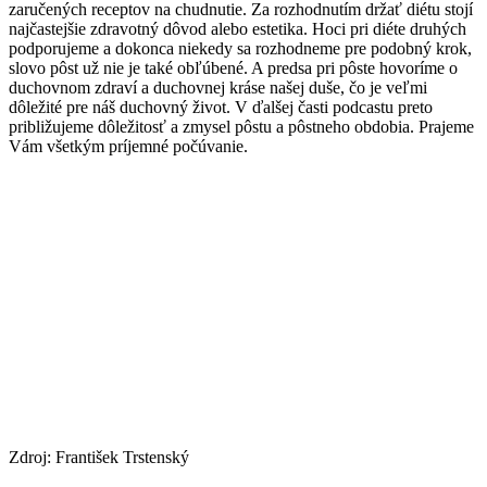
zaručených receptov na chudnutie. Za rozhodnutím držať diétu stojí
najčastejšie zdravotný dôvod alebo estetika. Hoci pri diéte druhých
podporujeme a dokonca niekedy sa rozhodneme pre podobný krok,
slovo pôst už nie je také obľúbené. A predsa pri pôste hovoríme o
duchovnom zdraví a duchovnej kráse našej duše, čo je veľmi
dôležité pre náš duchovný život. V ďalšej časti podcastu preto
približujeme dôležitosť a zmysel pôstu a pôstneho obdobia. Prajeme
Vám všetkým príjemné počúvanie.
Zdroj: František Trstenský