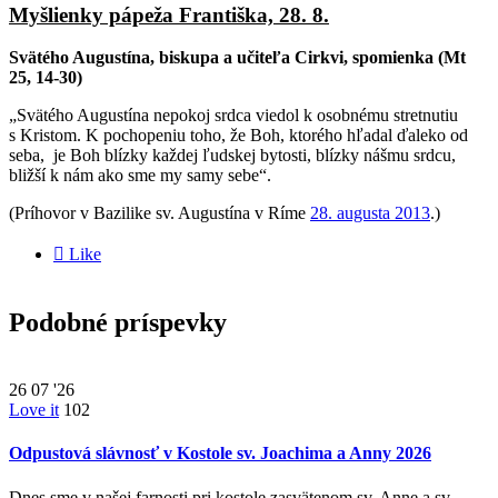
Myšlienky pápeža Františka, 28. 8.
Svätého Augustína, biskupa a učiteľa Cirkvi, spomienka (Mt
25, 14-30)
„Svätého Augustína nepokoj srdca viedol k osobnému stretnutiu
s Kristom. K pochopeniu toho, že Boh, ktorého hľadal ďaleko od
seba, je Boh blízky každej ľudskej bytosti, blízky nášmu srdcu,
bližší k nám ako sme my samy sebe“.
(Príhovor v Bazilike sv. Augustína v Ríme
28. augusta 2013
.)

Like
Podobné príspevky
26
07 '26
Love it
102
Odpustová slávnosť v Kostole sv. Joachima a Anny 2026
Dnes sme v našej farnosti pri kostole zasvätenom sv. Anne a sv.