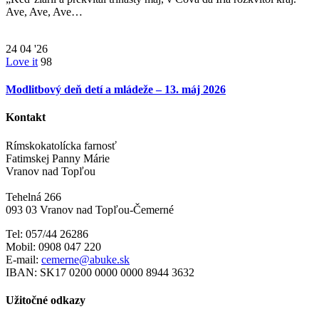
Ave, Ave, Ave…
24
04 '26
Love it
98
Modlitbový deň detí a mládeže – 13. máj 2026
Kontakt
Rímskokatolícka farnosť
Fatimskej Panny Márie
Vranov nad Topľou
Tehelná 266
093 03 Vranov nad Topľou-Čemerné
Tel: 057/44 26286
Mobil: 0908 047 220
E-mail:
cemerne@abuke.sk
IBAN: SK17 0200 0000 0000 8944 3632
Užitočné odkazy