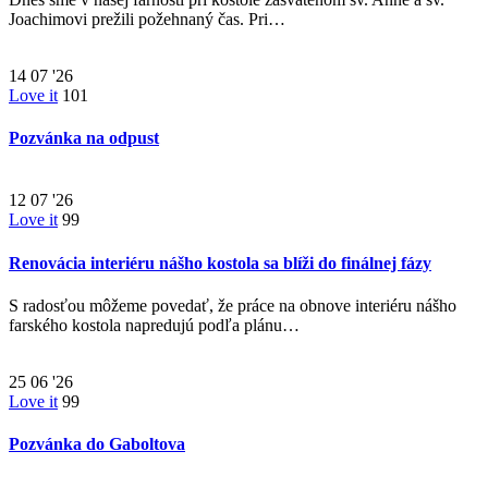
Joachimovi prežili požehnaný čas. Pri…
14
07 '26
Love it
101
Pozvánka na odpust
12
07 '26
Love it
99
Renovácia interiéru nášho kostola sa blíži do finálnej fázy
S radosťou môžeme povedať, že práce na obnove interiéru nášho
farského kostola napredujú podľa plánu…
25
06 '26
Love it
99
Pozvánka do Gaboltova