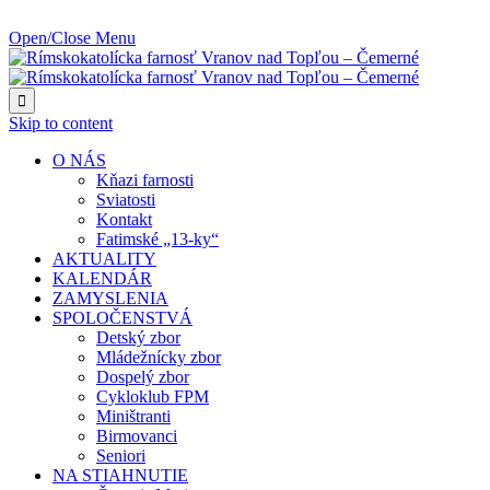
NAJBLIŽŠIA UDALOSŤ O:
Open/Close Menu

Skip to content
O NÁS
Kňazi farnosti
Sviatosti
Kontakt
Fatimské „13-ky“
AKTUALITY
KALENDÁR
ZAMYSLENIA
SPOLOČENSTVÁ
Detský zbor
Mládežnícky zbor
Dospelý zbor
Cykloklub FPM
Miništranti
Birmovanci
Seniori
NA STIAHNUTIE