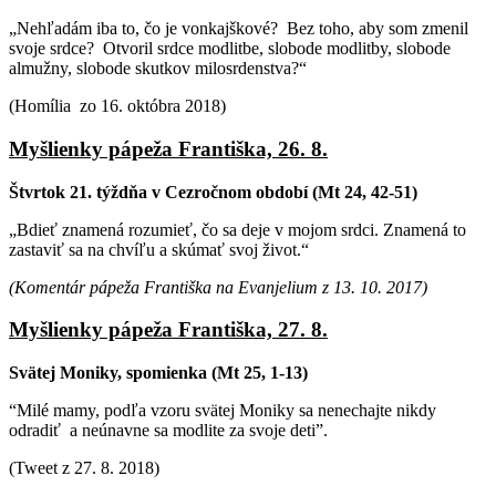
„Nehľadám iba to, čo je vonkajškové? Bez toho, aby som zmenil
svoje srdce? Otvoril srdce modlitbe, slobode modlitby, slobode
almužny, slobode skutkov milosrdenstva?“
(Homília zo 16. októbra 2018)
Myšlienky pápeža Františka, 26. 8.
Štvrtok 21. týždňa v Cezročnom období (Mt 24, 42-51)
„Bdieť znamená rozumieť, čo sa deje v mojom srdci. Znamená to
zastaviť sa na chvíľu a skúmať svoj život.“
(Komentár pápeža Františka na Evanjelium z 13. 10. 2017)
Myšlienky pápeža Františka, 27. 8.
Svätej Moniky, spomienka (Mt 25, 1-13)
“Milé mamy, podľa vzoru svätej Moniky sa nenechajte nikdy
odradiť a neúnavne sa modlite za svoje deti”.
(Tweet z 27. 8. 2018)