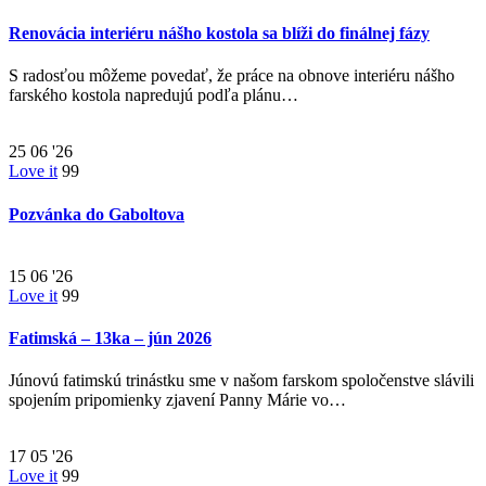
Renovácia interiéru nášho kostola sa blíži do finálnej fázy
S radosťou môžeme povedať, že práce na obnove interiéru nášho
farského kostola napredujú podľa plánu…
25
06 '26
Love it
99
Pozvánka do Gaboltova
15
06 '26
Love it
99
Fatimská – 13ka – jún 2026
Júnovú fatimskú trinástku sme v našom farskom spoločenstve slávili
spojením pripomienky zjavení Panny Márie vo…
17
05 '26
Love it
99