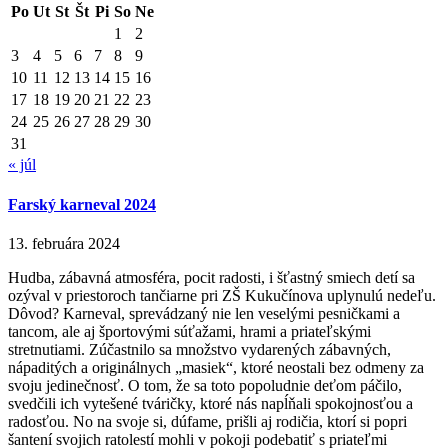
Po
Ut
St
Št
Pi
So
Ne
1
2
3
4
5
6
7
8
9
10
11
12
13
14
15
16
17
18
19
20
21
22
23
24
25
26
27
28
29
30
31
« júl
Farský karneval 2024
13. februára 2024
Hudba, zábavná atmosféra, pocit radosti, i šťastný smiech detí sa
ozýval v priestoroch tančiarne pri ZŠ Kukučínova uplynulú nedeľu.
Dôvod? Karneval, sprevádzaný nie len veselými pesničkami a
tancom, ale aj športovými súťažami, hrami a priateľskými
stretnutiami. Zúčastnilo sa množstvo vydarených zábavných,
nápaditých a originálnych „masiek“, ktoré neostali bez odmeny za
svoju jedinečnosť. O tom, že sa toto popoludnie deťom páčilo,
svedčili ich vytešené tváričky, ktoré nás napĺňali spokojnosťou a
radosťou. No na svoje si, dúfame, prišli aj rodičia, ktorí si popri
šantení svojich ratolestí mohli v pokoji podebatiť s priateľmi