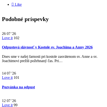

Like
Podobné príspevky
26
07 '26
Love it
102
Odpustová slávnosť v Kostole sv. Joachima a Anny 2026
Dnes sme v našej farnosti pri kostole zasvätenom sv. Anne a sv.
Joachimovi prežili požehnaný čas. Pri…
14
07 '26
Love it
101
Pozvánka na odpust
12
07 '26
Love it
99