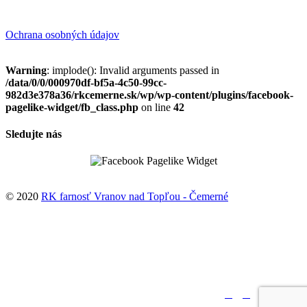
Ochrana osobných údajov
Warning
: implode(): Invalid arguments passed in
/data/0/0/000970df-bf5a-4c50-99cc-
982d3e378a36/rkcemerne.sk/wp/wp-content/plugins/facebook-
pagelike-widget/fb_class.php
on line
42
Sledujte nás
© 2020
RK farnosť Vranov nad Topľou - Čemerné
↑





Sledujte nás: