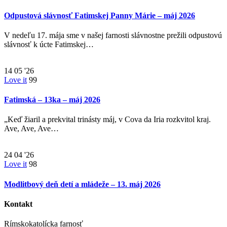
Odpustová slávnosť Fatimskej Panny Márie – máj 2026
V nedeľu 17. mája sme v našej farnosti slávnostne prežili odpustovú
slávnosť k úcte Fatimskej…
14
05 '26
Love it
99
Fatimská – 13ka – máj 2026
„Keď žiaril a prekvital trinásty máj, v Cova da Iria rozkvitol kraj.
Ave, Ave, Ave…
24
04 '26
Love it
98
Modlitbový deň detí a mládeže – 13. máj 2026
Kontakt
Rímskokatolícka farnosť