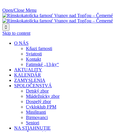
NAJBLIŽŠIA UDALOSŤ O:
Open/Close Menu

Skip to content
O NÁS
Kňazi farnosti
Sviatosti
Kontakt
Fatimské „13-ky“
AKTUALITY
KALENDÁR
ZAMYSLENIA
SPOLOČENSTVÁ
Detský zbor
Mládežnícky zbor
Dospelý zbor
Cykloklub FPM
Miništranti
Birmovanci
Seniori
NA STIAHNUTIE