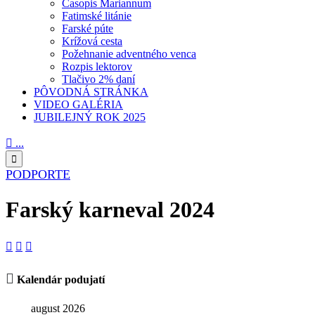
Časopis Mariannum
Fatimské litánie
Farské púte
Krížová cesta
Požehnanie adventného venca
Rozpis lektorov
Tlačivo 2% daní
PÔVODNÁ STRÁNKA
VIDEO GALÉRIA
JUBILEJNÝ ROK 2025

...

PODPORTE
Farský karneval 2024




Kalendár podujatí
august 2026