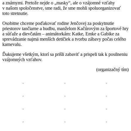
a známymi. Pretože nejde o „masky“, ale o vzájomné vzťahy
v našom spoločenstve, sme radi, že sme mohli spoluorganizovať
toto stretnutie.
Osobitne chceme poďakovať rodine Jenčovej za poskytnutie
priestorov tančiarne a hudbu, manželom Kačúrovým za športové hry
a súťaže a dievčatám – animátorkám: Katke, Emke a Gabike za
sprevádzanie najmä menších detičiek a tvorbu zábavy počas celého
karnevalu.
Ďakujeme všetkým, ktorí sa prišli zabaviť a prispeli tak k posilneniu
vzájomných vzťahov.
(organizačný tím)