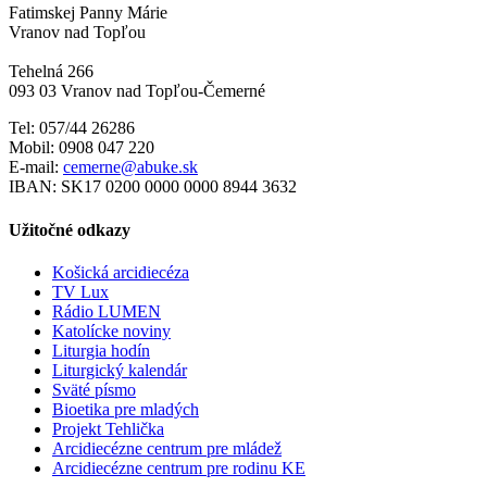
Fatimskej Panny Márie
Vranov nad Topľou
Tehelná 266
093 03 Vranov nad Topľou-Čemerné
Tel: 057/44 26286
Mobil: 0908 047 220
E-mail:
cemerne@abuke.sk
IBAN: SK17 0200 0000 0000 8944 3632
Užitočné odkazy
Košická arcidiecéza
TV Lux
Rádio LUMEN
Katolícke noviny
Liturgia hodín
Liturgický kalendár
Sväté písmo
Bioetika pre mladých
Projekt Tehlička
Arcidiecézne centrum pre mládež
Arcidiecézne centrum pre rodinu KE