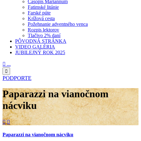
Časopis Mariannum
Fatimské litánie
Farské púte
Krížová cesta
Požehnanie adventného venca
Rozpis lektorov
Tlačivo 2% daní
PÔVODNÁ STRÁNKA
VIDEO GALÉRIA
JUBILEJNÝ ROK 2025

...

PODPORTE
Paparazzi na vianočnom
nácviku


Paparazzi na vianočnom nácviku