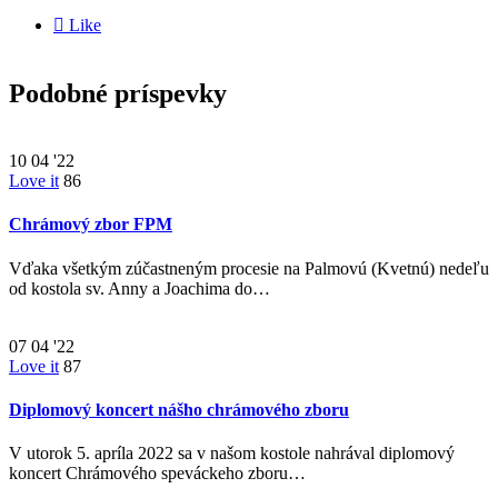

Like
Podobné príspevky
10
04 '22
Love it
86
Chrámový zbor FPM
Vďaka všetkým zúčastneným procesie na Palmovú (Kvetnú) nedeľu
od kostola sv. Anny a Joachima do…
07
04 '22
Love it
87
Diplomový koncert nášho chrámového zboru
V utorok 5. apríla 2022 sa v našom kostole nahrával diplomový
koncert Chrámového speváckeho zboru…