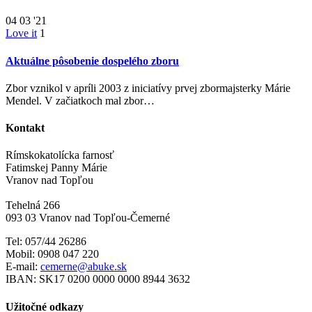
04
03 '21
Love it
1
Aktuálne pôsobenie dospelého zboru
Zbor vznikol v apríli 2003 z iniciatívy prvej zbormajsterky Márie
Mendel. V začiatkoch mal zbor…
Kontakt
Rímskokatolícka farnosť
Fatimskej Panny Márie
Vranov nad Topľou
Tehelná 266
093 03 Vranov nad Topľou-Čemerné
Tel: 057/44 26286
Mobil: 0908 047 220
E-mail:
cemerne@abuke.sk
IBAN: SK17 0200 0000 0000 8944 3632
Užitočné odkazy