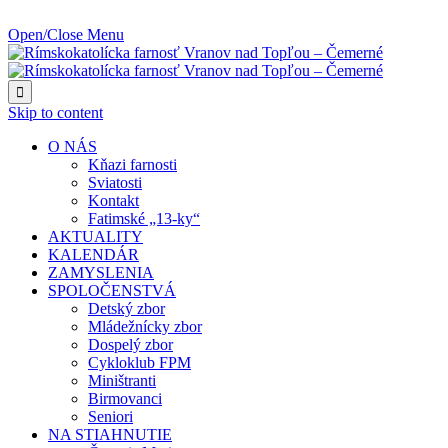
NAJBLIŽŠIA UDALOSŤ O:
Open/Close Menu

Skip to content
O NÁS
Kňazi farnosti
Sviatosti
Kontakt
Fatimské „13-ky“
AKTUALITY
KALENDÁR
ZAMYSLENIA
SPOLOČENSTVÁ
Detský zbor
Mládežnícky zbor
Dospelý zbor
Cykloklub FPM
Miništranti
Birmovanci
Seniori
NA STIAHNUTIE