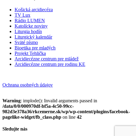
Košická arcidiecéza
TV Lux
Rádio LUMEN
Katolícke noviny
Liturgia hodín
Liturgický kalendár
Sväté písmo
Bioetika pre mladých
Projekt Tehlička
Arcidiecézne centrum pre mládež
Arcidiecézne centrum pre rodinu KE
Ochrana osobných údajov
Warning
: implode(): Invalid arguments passed in
/data/0/0/000970df-bf5a-4c50-99cc-
982d3e378a36/rkcemerne.sk/wp/wp-content/plugins/facebook-
pagelike-widget/fb_class.php
on line
42
Sledujte nás