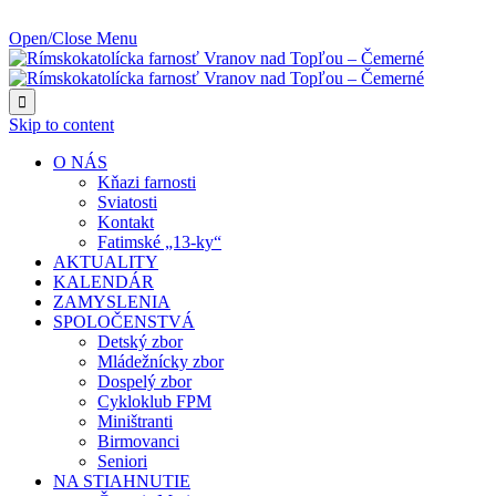
NAJBLIŽŠIA UDALOSŤ O:
Open/Close Menu

Skip to content
O NÁS
Kňazi farnosti
Sviatosti
Kontakt
Fatimské „13-ky“
AKTUALITY
KALENDÁR
ZAMYSLENIA
SPOLOČENSTVÁ
Detský zbor
Mládežnícky zbor
Dospelý zbor
Cykloklub FPM
Miništranti
Birmovanci
Seniori
NA STIAHNUTIE