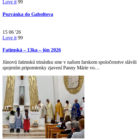
Love it
99
Pozvánka do Gaboltova
15
06 '26
Love it
99
Fatimská – 13ka – jún 2026
Júnovú fatimskú trinástku sme v našom farskom spoločenstve slávili
spojením pripomienky zjavení Panny Márie vo…