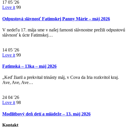
17
05 '26
Love it
99
Odpustová slávnosť Fatimskej Panny Márie – máj 2026
V nedeľu 17. mája sme v našej farnosti slávnostne prežili odpustovú
slávnosť k úcte Fatimskej…
14
05 '26
Love it
99
Fatimská – 13ka – máj 2026
„Keď žiaril a prekvital trinásty máj, v Cova da Iria rozkvitol kraj.
Ave, Ave, Ave…
24
04 '26
Love it
98
Modlitbový deň detí a mládeže – 13. máj 2026
Kontakt