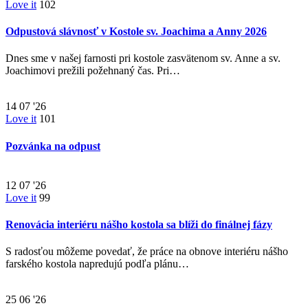
Love it
102
Odpustová slávnosť v Kostole sv. Joachima a Anny 2026
Dnes sme v našej farnosti pri kostole zasvätenom sv. Anne a sv.
Joachimovi prežili požehnaný čas. Pri…
14
07 '26
Love it
101
Pozvánka na odpust
12
07 '26
Love it
99
Renovácia interiéru nášho kostola sa blíži do finálnej fázy
S radosťou môžeme povedať, že práce na obnove interiéru nášho
farského kostola napredujú podľa plánu…
25
06 '26