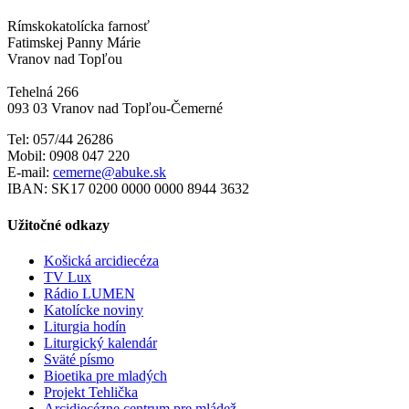
Rímskokatolícka farnosť
Fatimskej Panny Márie
Vranov nad Topľou
Tehelná 266
093 03 Vranov nad Topľou-Čemerné
Tel: 057/44 26286
Mobil: 0908 047 220
E-mail:
cemerne@abuke.sk
IBAN: SK17 0200 0000 0000 8944 3632
Užitočné odkazy
Košická arcidiecéza
TV Lux
Rádio LUMEN
Katolícke noviny
Liturgia hodín
Liturgický kalendár
Sväté písmo
Bioetika pre mladých
Projekt Tehlička
Arcidiecézne centrum pre mládež