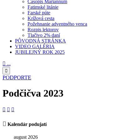
Časopis Mariannum
Fatimské litánie
Farské púte
Krížová cesta
Požehnanie adventného venca
Rozpis lektorov
Tlačivo 2% daní
PÔVODNÁ STRÁNKA
VIDEO GALÉRIA
JUBILEJNÝ ROK 2025

...

PODPORTE
Podčičva 2023




Kalendár podujatí
august 2026