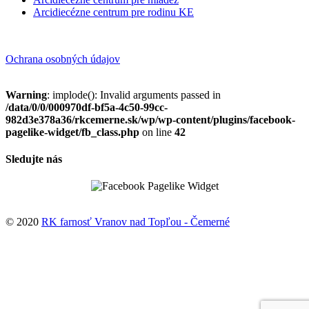
Arcidiecézne centrum pre rodinu KE
Ochrana osobných údajov
Warning
: implode(): Invalid arguments passed in
/data/0/0/000970df-bf5a-4c50-99cc-
982d3e378a36/rkcemerne.sk/wp/wp-content/plugins/facebook-
pagelike-widget/fb_class.php
on line
42
Sledujte nás
© 2020
RK farnosť Vranov nad Topľou - Čemerné
↑