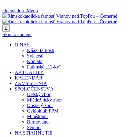
NAJBLIŽŠIA UDALOSŤ O:
Open/Close Menu

Skip to content
O NÁS
Kňazi farnosti
Sviatosti
Kontakt
Fatimské „13-ky“
AKTUALITY
KALENDÁR
ZAMYSLENIA
SPOLOČENSTVÁ
Detský zbor
Mládežnícky zbor
Dospelý zbor
Cykloklub FPM
Miništranti
Birmovanci
Seniori
NA STIAHNUTIE