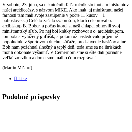
V sobotu, 23. júna, sa uskutočnil ďalší ročník stretnutia miništrantov
našej arcidiecézy, s názvom MIKE. Ako inak, aj miništranti našej
farnosti tam mali svoje zastúpenie v počte 11 kusov + 1
bohoslovec:-) Celé to začalo sv. omšou, ktorú celebroval o.
arcibiskup B. Bober, a počas ktorej si naši chlapci obnovili svoj
miništrantský sľub. Po nej bol krátky rozhovor s o. arcibiskupom,
tombola a vytúžený guľášik, a potom už nasledovalo príjemné
popoludnie v športovom duchu, súťaže, predstavenie hasičov a iné.
Boh nám požehnal slnečný a teplý deň, teda sme sa na ihriskách
mohli dokonale vyšantiť. V Čemernom sme si ešte dali poriadne
veľkú zmrzlinu a doma sme mali o čom rozprávať.
(Martin Miškuf)

Like
Podobné príspevky