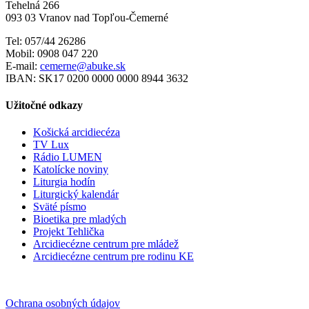
Tehelná 266
093 03 Vranov nad Topľou-Čemerné
Tel: 057/44 26286
Mobil: 0908 047 220
E-mail:
cemerne@abuke.sk
IBAN: SK17 0200 0000 0000 8944 3632
Užitočné odkazy
Košická arcidiecéza
TV Lux
Rádio LUMEN
Katolícke noviny
Liturgia hodín
Liturgický kalendár
Sväté písmo
Bioetika pre mladých
Projekt Tehlička
Arcidiecézne centrum pre mládež
Arcidiecézne centrum pre rodinu KE
Ochrana osobných údajov