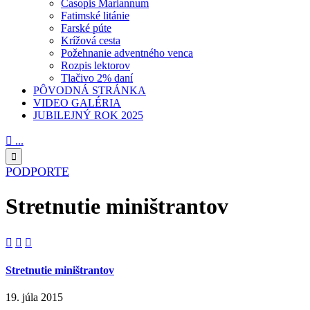
Časopis Mariannum
Fatimské litánie
Farské púte
Krížová cesta
Požehnanie adventného venca
Rozpis lektorov
Tlačivo 2% daní
PÔVODNÁ STRÁNKA
VIDEO GALÉRIA
JUBILEJNÝ ROK 2025

...

PODPORTE
Stretnutie miništrantov



Stretnutie miništrantov
19. júla 2015